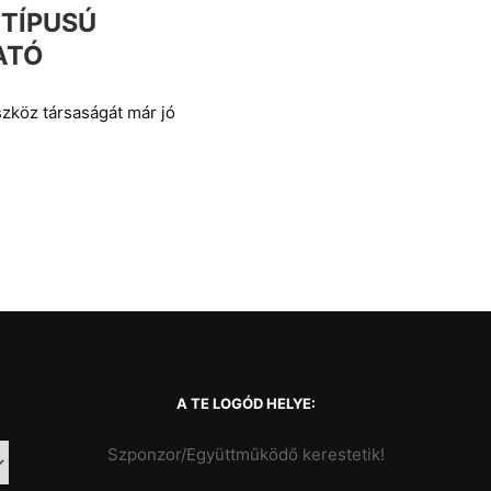
 TÍPUSÚ
ATÓ
szköz társaságát már jó
A TE LOGÓD HELYE:
Szponzor/Együttműködő kerestetik!