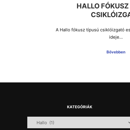
HALLO FÓKUSZ
CSIKLÓIZG
A Hallo fókusz típusú csiklóizgató e
ideje…
Bővebben
KATEGÓRIÁK