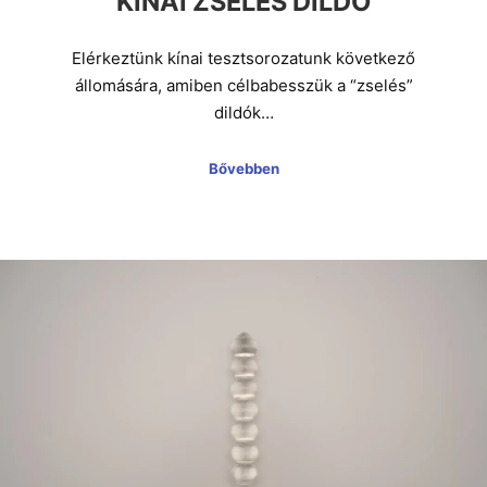
KÍNAI ZSELÉS DILDÓ
Elérkeztünk kínai tesztsorozatunk következő
állomására, amiben célbabesszük a “zselés”
dildók…
Bővebben