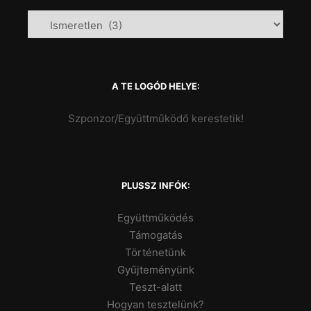
A TE LOGÓD HELYE:
Szponzor/Együttműködő kerestetik!
PLUSSZ INFÓK:
Együttműködés
Támogatás
Történetünk
Gyűjteményünk
Teszt-alatt
Hogyan tesztelünk?