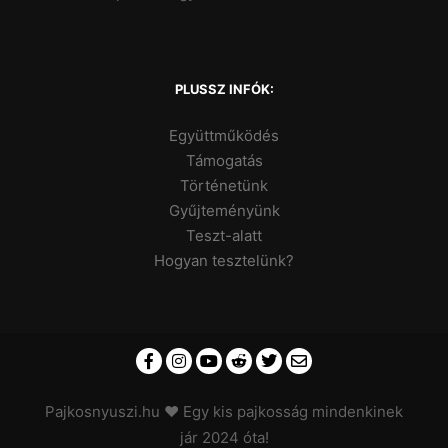
PLUSSZ INFÓK:
Együttműködés
Támogatás
Történetünk
Gyűjteményünk
Teszt-alatt
Hogyan tesztelünk?
Pajkosnyuszi.hu
♥ Egy kis pajkosság mindenkinek
jár 2024 óta!