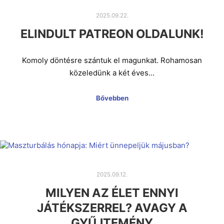
2025.09.22.
ELINDULT PATREON OLDALUNK!
Komoly döntésre szántuk el magunkat. Rohamosan
közeledünk a két éves…
Bővebben
2025.09.12.
MILYEN AZ ÉLET ENNYI
JÁTÉKSZERREL? AVAGY A
GYŰJTEMÉNY