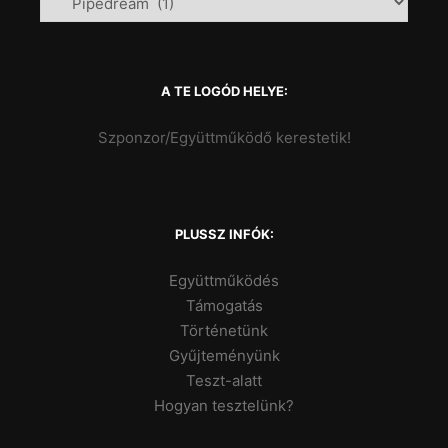
A TE LOGÓD HELYE:
Szponzor/Együttműködő kerestetik!
PLUSSZ INFÓK:
Együttműködés
Támogatás
Történetünk
Gyűjteményünk
Teszt-alatt
Hogyan tesztelünk?