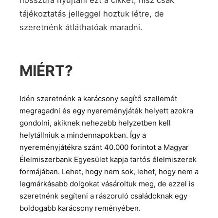
hosszúra nyújtani ezt a cikket, hisz csak
tájékoztatás jelleggel hoztuk létre, de
szeretnénk átláthatóak maradni.
MIÉRT?
Idén szeretnénk a karácsony segítő szellemét
megragadni és egy nyereményjáték helyett azokra
gondolni, akiknek nehezebb helyzetben kell
helytállniuk a mindennapokban. Így a
nyereményjátékra szánt 40.000 forintot a Magyar
Élelmiszerbank Egyesület kapja tartós élelmiszerek
formájában. Lehet, hogy nem sok, lehet, hogy nem a
legmárkásabb dolgokat vásároltuk meg, de ezzel is
szeretnénk segíteni a rászoruló családoknak egy
boldogabb karácsony reményében.