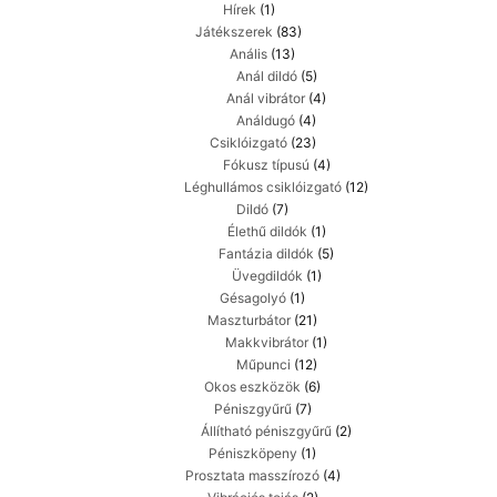
Hírek
(1)
Játékszerek
(83)
Anális
(13)
Anál dildó
(5)
Anál vibrátor
(4)
Análdugó
(4)
Csiklóizgató
(23)
Fókusz típusú
(4)
Léghullámos csiklóizgató
(12)
Dildó
(7)
Élethű dildók
(1)
Fantázia dildók
(5)
Üvegdildók
(1)
Gésagolyó
(1)
Maszturbátor
(21)
Makkvibrátor
(1)
Műpunci
(12)
Okos eszközök
(6)
Péniszgyűrű
(7)
Állítható péniszgyűrű
(2)
Péniszköpeny
(1)
Prosztata masszírozó
(4)