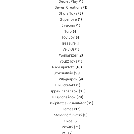
Secret Play
(1)
Seven Creations
(1)
Shots Toys
(3)
Superlove
(1)
Svakom
(1)
Toro
(4)
Toy Joy
(4)
Treasure
(1)
Velv’Or
(1)
Womanizer
(2)
Yout2Toys
(1)
Nem Ajánlott!
(10)
Szexualitás
(38)
Világnapok
(9)
Ti küldtétek!
(1)
Tippek, tanácsok
(35)
Tulajdonságok
(78)
Beépített akkumulátor
(32)
Elemes
(17)
Melegítő funkció
(3)
Okos
(5)
Vízálló
(71)
VS.
(2)