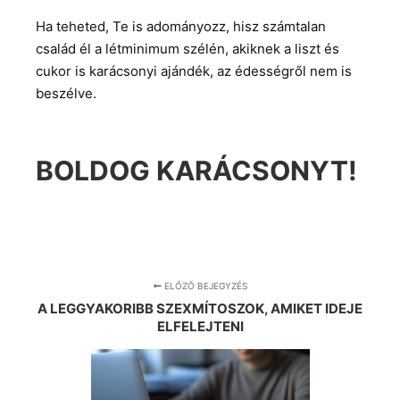
Ha teheted, Te is adományozz, hisz számtalan
család él a létminimum szélén, akiknek a liszt és
cukor is karácsonyi ajándék, az édességről nem is
beszélve.
BOLDOG KARÁCSONYT!
ELŐZŐ BEJEGYZÉS
A LEGGYAKORIBB SZEXMÍTOSZOK, AMIKET IDEJE
ELFELEJTENI