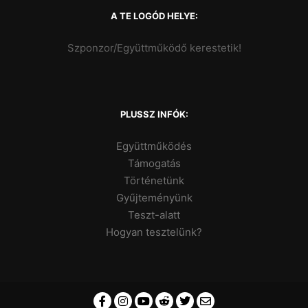
A TE LOGÓD HELYE:
Szponzor/Együttműködő kerestetik!
PLUSSZ INFÓK:
Együttműködés
Támogatás
Történetünk
Gyűjteményünk
Teszt-alatt
Hogyan tesztelünk?