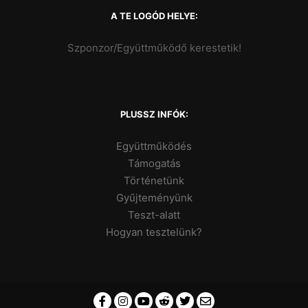
A TE LOGÓD HELYE:
Szponzor/Együttműködő kerestetik!
PLUSSZ INFÓK:
Együttműködés
Támogatás
Történetünk
Gyűjteményünk
Teszt-alatt
Hogyan tesztelünk?