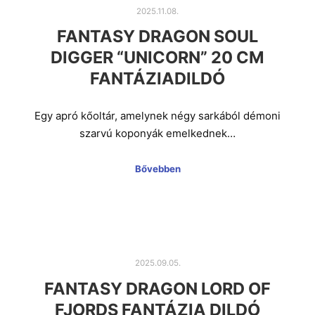
2025.11.08.
FANTASY DRAGON SOUL
DIGGER “UNICORN” 20 CM
FANTÁZIADILDÓ
Egy apró kőoltár, amelynek négy sarkából démoni
szarvú koponyák emelkednek…
Bővebben
2025.09.05.
FANTASY DRAGON LORD OF
FJORDS FANTÁZIA DILDÓ