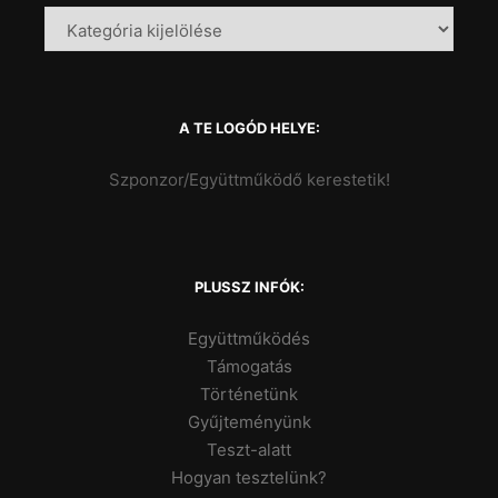
A TE LOGÓD HELYE:
Szponzor/Együttműködő kerestetik!
PLUSSZ INFÓK:
Együttműködés
Támogatás
Történetünk
Gyűjteményünk
Teszt-alatt
Hogyan tesztelünk?