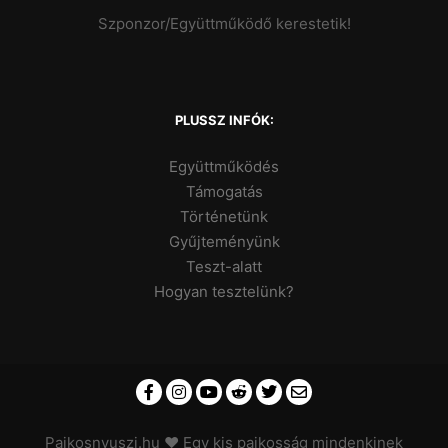
Szponzor/Együttműködő kerestetik!
PLUSSZ INFÓK:
Együttműködés
Támogatás
Történetünk
Gyűjteményünk
Teszt-alatt
Hogyan tesztelünk?
Pajkosnyuszi.hu
♥ Egy kis pajkosság mindenkinek