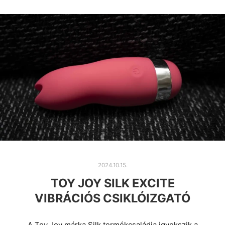
2024.10.15.
TOY JOY SILK EXCITE
VIBRÁCIÓS CSIKLÓIZGATÓ
A Toy Joy márka Silk termékcsaládja igyekszik a