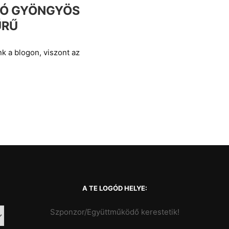
TÓ GYÖNGYÖS
ŰRŰ
k a blogon, viszont az
A TE LOGÓD HELYE:
Szponzor/Együttműködő kerestetik!