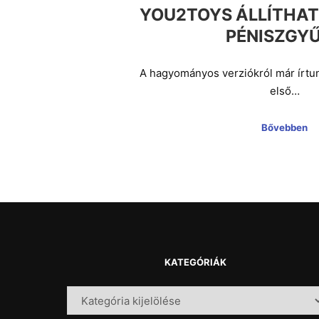
YOU2TOYS ÁLLÍTHA
PÉNISZGY
A hagyományos verziókról már írtun
első…
Bővebben
KATEGÓRIÁK