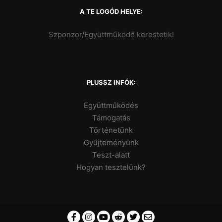
A TE LOGÓD HELYE:
Szponzor/Együttműködő kerestetik!
PLUSSZ INFÓK:
Együttműködés
Támogatás
Történetünk
Gyűjteményünk
Teszt-alatt
Hogyan tesztelünk?