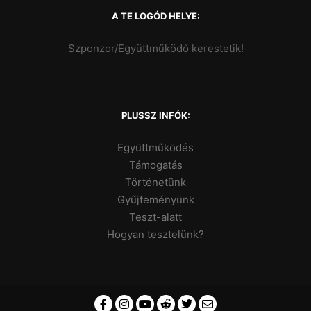
A TE LOGÓD HELYE:
Szponzor/Együttműködő kerestetik!
PLUSSZ INFÓK:
Együttműködés
Támogatás
Történetünk
Gyűjteményünk
Teszt-alatt
Hogyan tesztelünk?