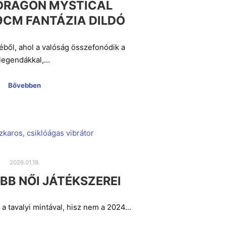
DRAGON MYSTICAL
9CM FANTÁZIA DILDÓ
éből, ahol a valóság összefonódik a
legendákkal,…
Bővebben
2026.01.19.
BB NŐI JÁTÉKSZEREI
k a tavalyi mintával, hisz nem a 2024…