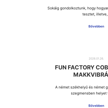
Sokáig gondolkoztunk, hogy hogyan
tesztet, illetve
Bővebben
2026.01.26.
FUN FACTORY COBR
MAKKVIBRÁ
A német székhelyű és német g
szegmensben helyet 
Bővebben