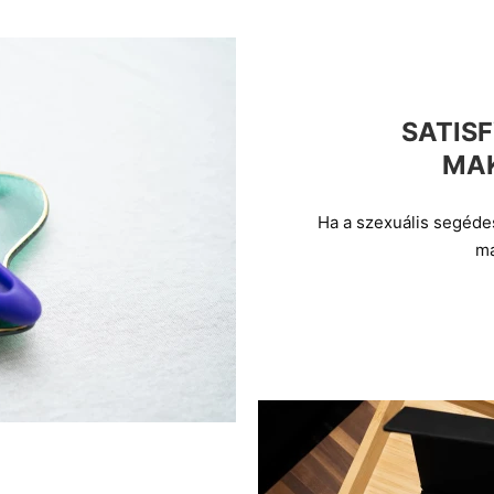
SATIS
MA
Ha a szexuális segéde
má