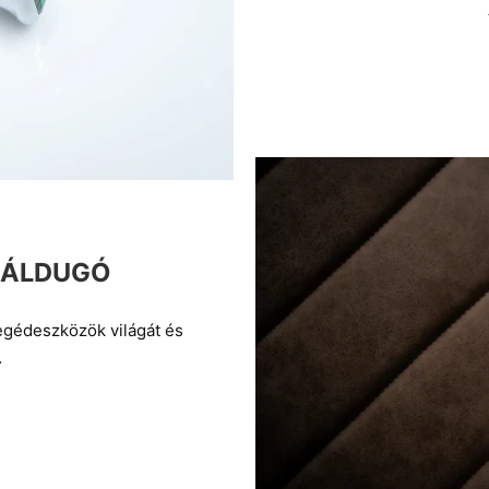
ANÁLDUGÓ
segédeszközök világát és
…