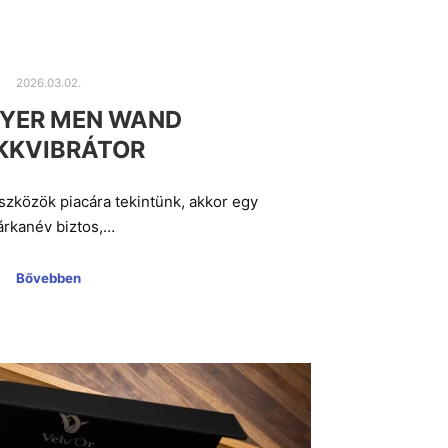
2026.03.02.
FYER MEN WAND
KKVIBRÁTOR
szközök piacára tekintünk, akkor egy
rkanév biztos,…
Bővebben