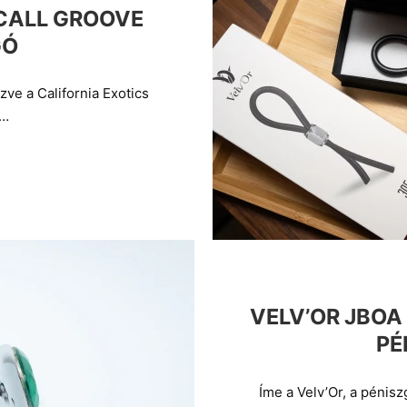
CALL GROOVE
GÓ
zve a California Exotics
4…
VELV’OR JBOA
PÉ
Íme a Velv’Or, a pénis