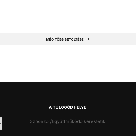
MÉG TÖBB BETÖLTÉSE
A TE LOGÓD HELYE:
Szponzor/Együttműködő kerestetik!