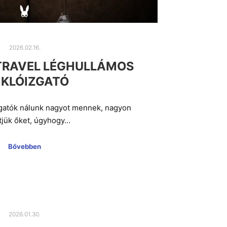
2026.02.16.
 TRAVEL LÉGHULLÁMOS
IKLÓIZGATÓ
zgatók nálunk nagyot mennek, nagyon
tjük őket, úgyhogy…
Bővebben
2026.01.30.