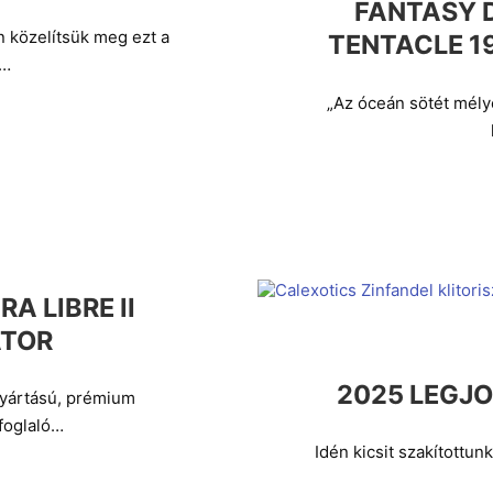
FANTASY 
 közelítsük meg ezt a
TENTACLE 1
,…
„Az óceán sötét mély
A LIBRE II
TOR
2025 LEGJO
yártású, prémium
foglaló…
Idén kicsit szakítottun