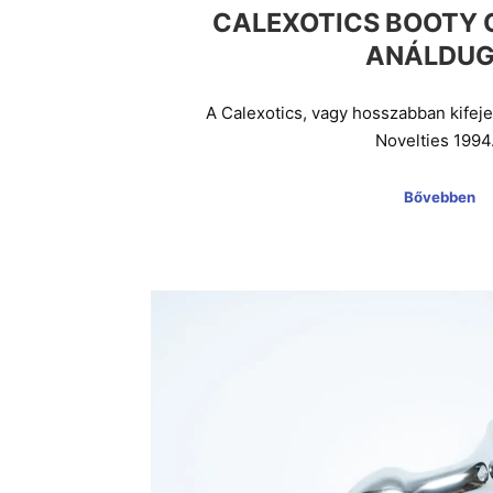
CALEXOTICS BOOTY 
ANÁLDU
A Calexotics, vagy hosszabban kifeje
Novelties 199
Bővebben