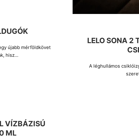
ÁLDUGÓK
LELO SONA 2
egy újabb mérföldkövet
CS
k, hisz…
A léghullámos csiklói
szere
L VÍZBÁZISÚ
0 ML