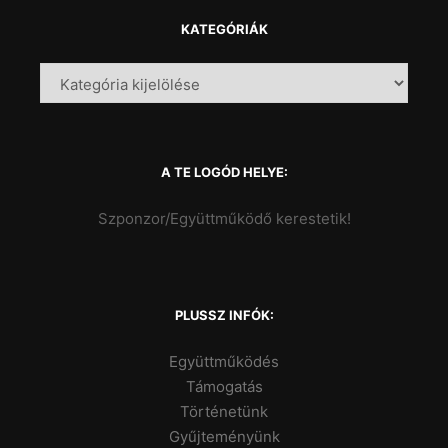
KATEGÓRIÁK
A TE LOGÓD HELYE:
Szponzor/Együttműködő kerestetik!
PLUSSZ INFÓK:
Együttműködés
Támogatás
Történetünk
Gyűjteményünk