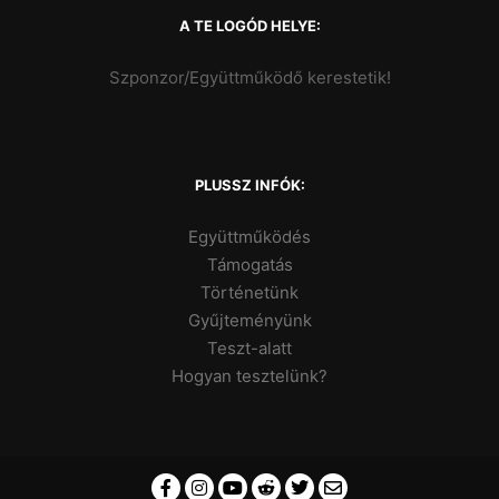
A TE LOGÓD HELYE:
Szponzor/Együttműködő kerestetik!
PLUSSZ INFÓK:
Együttműködés
Támogatás
Történetünk
Gyűjteményünk
Teszt-alatt
Hogyan tesztelünk?