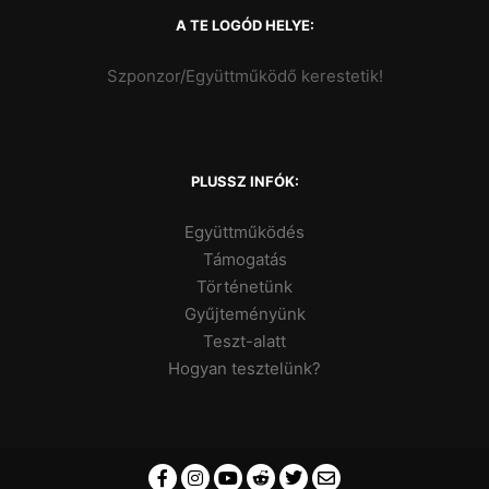
A TE LOGÓD HELYE:
Szponzor/Együttműködő kerestetik!
PLUSSZ INFÓK:
Együttműködés
Támogatás
Történetünk
Gyűjteményünk
Teszt-alatt
Hogyan tesztelünk?