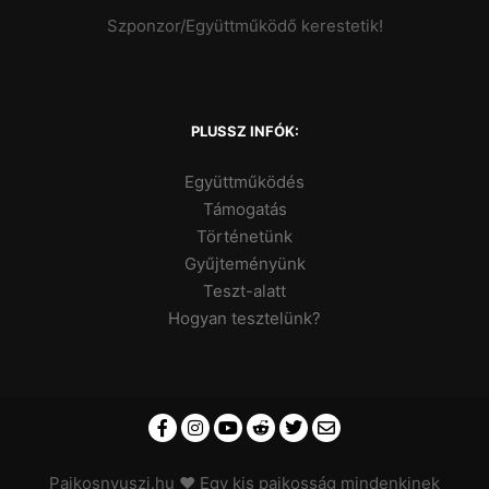
Szponzor/Együttműködő kerestetik!
PLUSSZ INFÓK:
Együttműködés
Támogatás
Történetünk
Gyűjteményünk
Teszt-alatt
Hogyan tesztelünk?
Pajkosnyuszi.hu
♥ Egy kis pajkosság mindenkinek