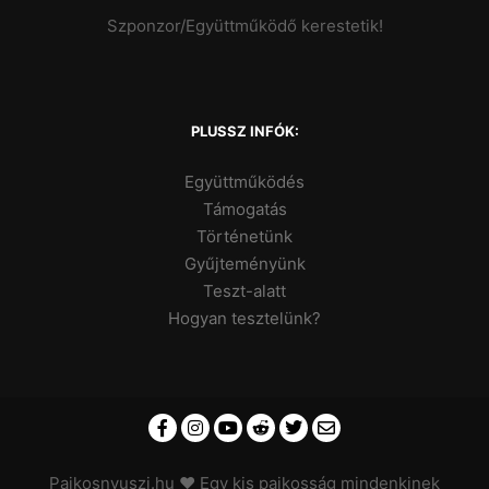
Szponzor/Együttműködő kerestetik!
PLUSSZ INFÓK:
Együttműködés
Támogatás
Történetünk
Gyűjteményünk
Teszt-alatt
Hogyan tesztelünk?
Pajkosnyuszi.hu
♥ Egy kis pajkosság mindenkinek