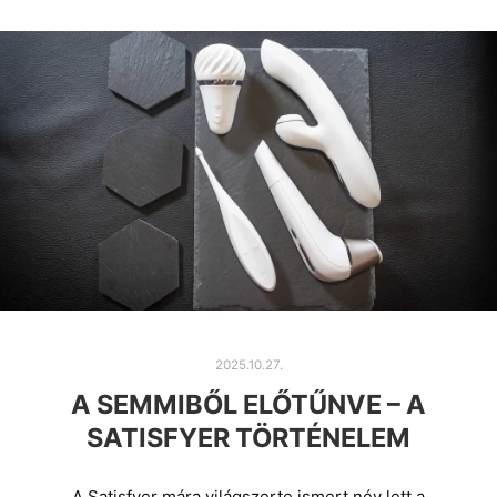
2025.10.27.
A SEMMIBŐL ELŐTŰNVE – A
SATISFYER TÖRTÉNELEM
A Satisfyer mára világszerte ismert név lett a