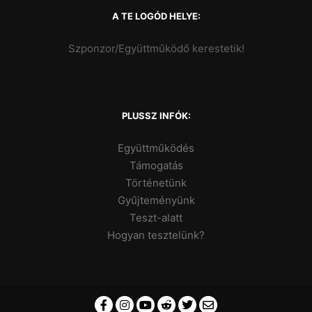
A TE LOGÓD HELYE:
Szponzor/Együttműködő kerestetik!
PLUSSZ INFÓK:
Együttműködés
Támogatás
Történetünk
Gyűjteményünk
Teszt-alatt
Hogyan tesztelünk?