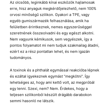
Az olcsóbb, leginkább kínai eszközök hajlamosak
erre, hisz anyaguk megkérdőjelezhető, nem 100%
orvosi minőségű szilikon. Gyakori a TPE, vagy
egyéb gumiszármazék felhasználása, amik ha
felületben érintkeznek, nemes egyszerűséggel
szeretnének összeolvadni és egy egészt alkotni.
Nem vagyunk kémikusok, sem vegyészek, így a
pontos folyamatot mi nem tudjuk szakmailag átadni,
ezért ez a rész pontatlan lehet, és nem igazán
tudományos.
A toxinok és a phthalát egymással reakcióba lépnek
és ezáltal igyekeznek egymást “megkötni”. Így
lehetséges az, hogy ami kettő volt, az megpróbál
egy lenni. Szexi, nem? Nem. Érdekes, hogy a
teljesen szilikonból készült drágább darabokon
semmi hasonló ne látszik.