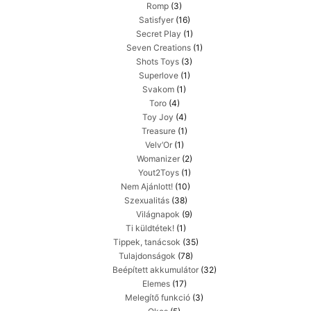
Romp
(3)
Satisfyer
(16)
Secret Play
(1)
Seven Creations
(1)
Shots Toys
(3)
Superlove
(1)
Svakom
(1)
Toro
(4)
Toy Joy
(4)
Treasure
(1)
Velv’Or
(1)
Womanizer
(2)
Yout2Toys
(1)
Nem Ajánlott!
(10)
Szexualitás
(38)
Világnapok
(9)
Ti küldtétek!
(1)
Tippek, tanácsok
(35)
Tulajdonságok
(78)
Beépített akkumulátor
(32)
Elemes
(17)
Melegítő funkció
(3)