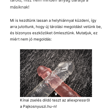
tárold, hisz nem minden anyag barátja a
másiknak!
Mi is kezdtünk lassan a helyhiánnyal küzdeni, így
arra jutottunk, hogy új tárolási megoldást vetünk be,
és bizonyos eszközöket ömlesztünk. Mutatjuk, ez
miért nem jó megoldás:
Kínai zselés dildó teszt az aliexpressről
a Pajkosnyuszi.hu-n!