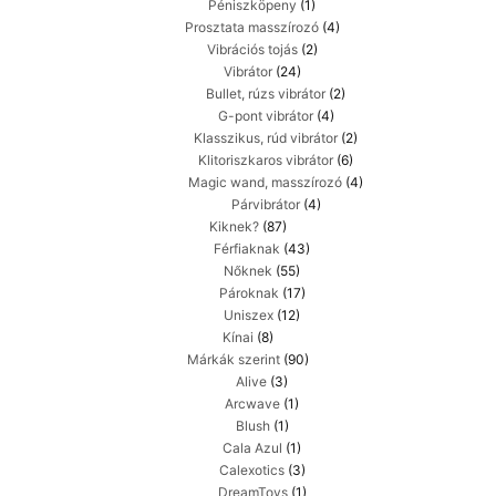
Péniszköpeny
(1)
Prosztata masszírozó
(4)
Vibrációs tojás
(2)
Vibrátor
(24)
Bullet, rúzs vibrátor
(2)
G-pont vibrátor
(4)
Klasszikus, rúd vibrátor
(2)
Klitoriszkaros vibrátor
(6)
Magic wand, masszírozó
(4)
Párvibrátor
(4)
Kiknek?
(87)
Férfiaknak
(43)
Nőknek
(55)
Pároknak
(17)
Uniszex
(12)
Kínai
(8)
Márkák szerint
(90)
Alive
(3)
Arcwave
(1)
Blush
(1)
Cala Azul
(1)
Calexotics
(3)
DreamToys
(1)