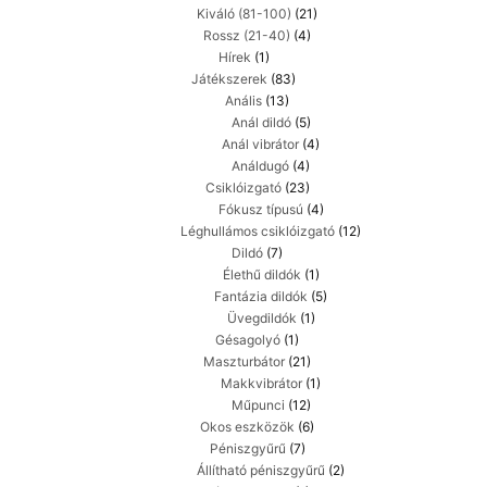
Kiváló (81-100)
(21)
Rossz (21-40)
(4)
Hírek
(1)
Játékszerek
(83)
Anális
(13)
Anál dildó
(5)
Anál vibrátor
(4)
Análdugó
(4)
Csiklóizgató
(23)
Fókusz típusú
(4)
Léghullámos csiklóizgató
(12)
Dildó
(7)
Élethű dildók
(1)
Fantázia dildók
(5)
Üvegdildók
(1)
Gésagolyó
(1)
Maszturbátor
(21)
Makkvibrátor
(1)
Műpunci
(12)
Okos eszközök
(6)
Péniszgyűrű
(7)
Állítható péniszgyűrű
(2)