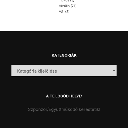
Okos
(5)
Vízálló
(71)
VS.
(2)
KATEGÓRIÁK
A TE LOGÓD HELYE:
Szponzor/Együttműködő kerestetik!