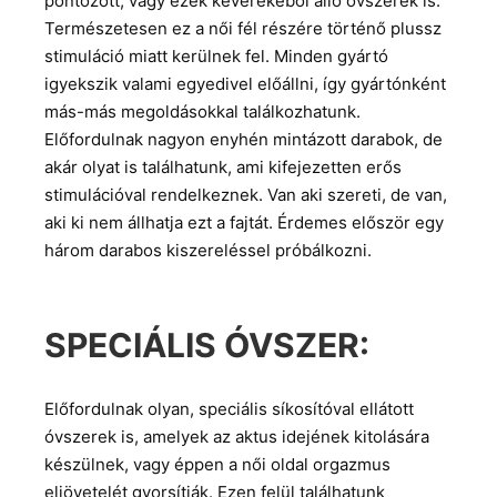
pontozott, vagy ezek keverékéből álló óvszerek is.
Természetesen ez a női fél részére történő plussz
stimuláció miatt kerülnek fel. Minden gyártó
igyekszik valami egyedivel előállni, így gyártónként
más-más megoldásokkal találkozhatunk.
Előfordulnak nagyon enyhén mintázott darabok, de
akár olyat is találhatunk, ami kifejezetten erős
stimulációval rendelkeznek. Van aki szereti, de van,
aki ki nem állhatja ezt a fajtát. Érdemes először egy
három darabos kiszereléssel próbálkozni.
SPECIÁLIS ÓVSZER:
Előfordulnak olyan, speciális síkosítóval ellátott
óvszerek is, amelyek az aktus idejének kitolására
készülnek, vagy éppen a női oldal orgazmus
eljövetelét gyorsítják. Ezen felül találhatunk