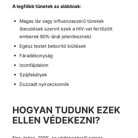
A legfőbb tünetek az alábbiak:
Magas láz vagy influenzaszerű tünetek
(becslések szerint ezek a HIV-vel fertőzött
emberek 80%-ánál jelentkeznek)
Egész testet beborító kiütések
Fáradékonyság
Izomfájdalom
Szájfekélyek
Duzzadt nyirokcsomók
HOGYAN TUDUNK EZEK
ELLEN VÉDEKEZNI?
Nos, teljes, 100%-os védekezésről sajnos