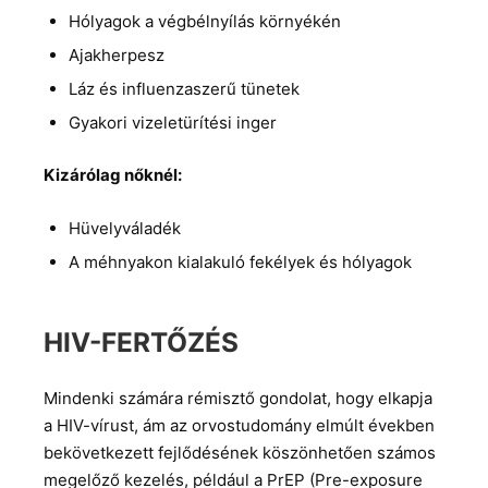
Hólyagok a végbélnyílás környékén
Ajakherpesz
Láz és influenzaszerű tünetek
Gyakori vizeletürítési inger
Kizárólag nőknél:
Hüvelyváladék
A méhnyakon kialakuló fekélyek és hólyagok
HIV-FERTŐZÉS
Mindenki számára rémisztő gondolat, hogy elkapja
a HIV-vírust, ám az orvostudomány elmúlt években
bekövetkezett fejlődésének köszönhetően számos
megelőző kezelés, például a PrEP (Pre-exposure