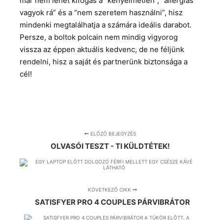
már nem lehet kifogás a “kényelmetlen”, “allergiás
vagyok rá” és a “nem szeretem használni”, hisz
mindenki megtalálhatja a számára ideális darabot.
Persze, a boltok polcain nem mindig vigyorog
vissza az éppen aktuális kedvenc, de ne féljünk
rendelni, hisz a saját és partnerünk biztonsága a
cél!
ELŐZŐ BEJEGYZÉS
OLVASÓI TESZT - TI KÜLDTÉTEK!
KÖVETKEZŐ CIKK
SATISFYER PRO 4 COUPLES PÁRVIBRÁTOR