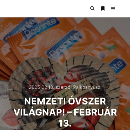
2025.02.13.
szerző:
Pajkosnyuszi
NEMZETI ÓVSZER
VILÁGNAP! – FEBRUÁR
13.