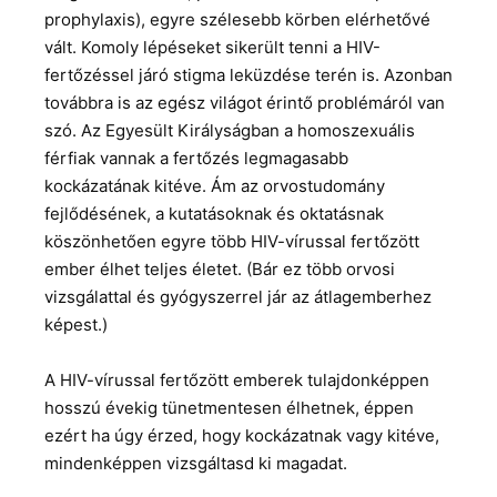
prophylaxis), egyre szélesebb körben elérhetővé
vált. Komoly lépéseket sikerült tenni a HIV-
fertőzéssel járó stigma leküzdése terén is. Azonban
továbbra is az egész világot érintő problémáról van
szó. Az Egyesült Királyságban a homoszexuális
férfiak vannak a fertőzés legmagasabb
kockázatának kitéve. Ám az orvostudomány
fejlődésének, a kutatásoknak és oktatásnak
köszönhetően egyre több HIV-vírussal fertőzött
ember élhet teljes életet. (Bár ez több orvosi
vizsgálattal és gyógyszerrel jár az átlagemberhez
képest.)
A HIV-vírussal fertőzött emberek tulajdonképpen
hosszú évekig tünetmentesen élhetnek, éppen
ezért ha úgy érzed, hogy kockázatnak vagy kitéve,
mindenképpen vizsgáltasd ki magadat.