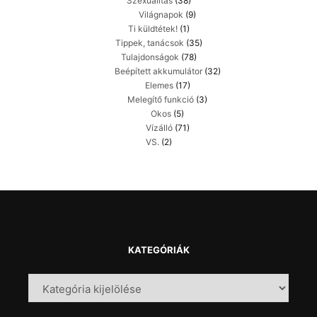
Szexualitás
(38)
Világnapok
(9)
Ti küldtétek!
(1)
Tippek, tanácsok
(35)
Tulajdonságok
(78)
Beépített akkumulátor
(32)
Elemes
(17)
Melegítő funkció
(3)
Okos
(5)
Vízálló
(71)
VS.
(2)
KATEGÓRIÁK