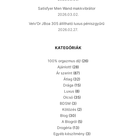
Satisfyer Men Wand makkvibrátor
2026.03.02.
Velv’Or JBoa 305 állítható luxus péniszgyűrű
2026.02.27.
KATEGÓRIÁK
100% orgazmus díj!
(26)
Ajánlott!
(28)
Ár szerint
(87)
Átlag
(32)
Drága
(15)
Luxus
(8)
Olcsó
(35)
BDSM
(3)
Kötözés
(2)
Blog
(30)
A Blogról
(5)
Drogéria
(13)
Egyéb készítmény
(3)