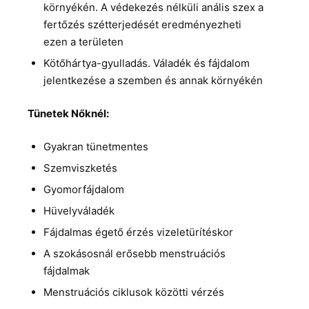
környékén. A védekezés nélküli anális szex a
fertőzés szétterjedését eredményezheti
ezen a területen
Kötőhártya-gyulladás. Váladék és fájdalom
jelentkezése a szemben és annak környékén
Tünetek Nőknél:
Gyakran tünetmentes
Szemviszketés
Gyomorfájdalom
Hüvelyváladék
Fájdalmas égető érzés vizeletürítéskor
A szokásosnál erősebb menstruációs
fájdalmak
Menstruációs ciklusok közötti vérzés