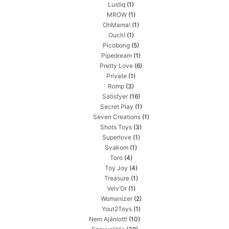
Lustiq
(1)
MROW
(1)
OhMama!
(1)
Ouch!
(1)
Picobong
(5)
Pipedream
(1)
Pretty Love
(6)
Private
(1)
Romp
(3)
Satisfyer
(16)
Secret Play
(1)
Seven Creations
(1)
Shots Toys
(3)
Superlove
(1)
Svakom
(1)
Toro
(4)
Toy Joy
(4)
Treasure
(1)
Velv’Or
(1)
Womanizer
(2)
Yout2Toys
(1)
Nem Ajánlott!
(10)