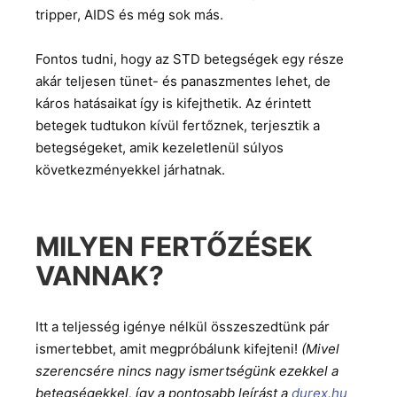
tripper, AIDS és még sok más.
Fontos tudni, hogy az STD betegségek egy része
akár teljesen tünet- és panaszmentes lehet, de
káros hatásaikat így is kifejthetik. Az érintett
betegek tudtukon kívül fertőznek, terjesztik a
betegségeket, amik kezeletlenül súlyos
következményekkel járhatnak.
MILYEN FERTŐZÉSEK
VANNAK?
Itt a teljesség igénye nélkül összeszedtünk pár
ismertebbet, amit megpróbálunk kifejteni!
(Mivel
szerencsére nincs nagy ismertségünk ezekkel a
betegségekkel, így a pontosabb leírást a
durex.hu