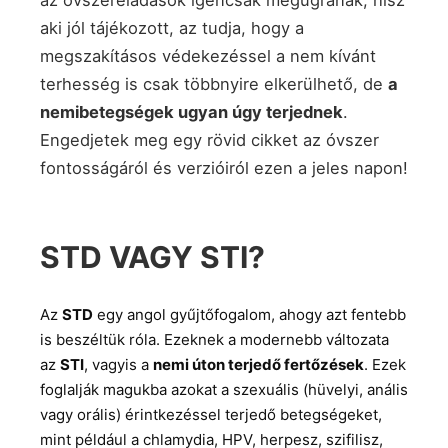
az óvszereladások igencsak megugranak, hisz
aki jól tájékozott, az tudja, hogy a
megszakításos védekezéssel a nem kívánt
terhesség is csak többnyire elkerülhető, de
a
nemibetegségek ugyan úgy terjednek
.
Engedjetek meg egy rövid cikket az óvszer
fontosságáról és verzióiról ezen a jeles napon!
STD VAGY STI?
Az
STD
egy angol gyűjtőfogalom, ahogy azt fentebb
is beszéltük róla. Ezeknek a modernebb változata
az
STI
, vagyis a
nemi úton terjedő fertőzések
. Ezek
foglalják magukba azokat a szexuális (hüvelyi, anális
vagy orális) érintkezéssel terjedő betegségeket,
mint például a chlamydia, HPV, herpesz, szifilisz,