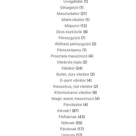
Üvegdildók
(1)
Gésagolyó
(1)
Maszturbátor
(21)
Makkvibrátor
(1)
Műpunci
(12)
Okos eszközök
(6)
Péniszgyűrű
(7)
Állítható péniszgyűrű
(2)
Péniszköpeny
(1)
Prosztata masszírozó
(4)
Vibrációs tojás
(2)
Vibrátor
(24)
Bullet, rúzs vibrátor
(2)
G-pont vibrátor
(4)
Klasszikus, rúd vibrátor
(2)
Klitoriszkaros vibrátor
(6)
Magic wand, masszírozó
(4)
Párvibrátor
(4)
Kiknek?
(87)
Férfiaknak
(43)
Nőknek
(55)
Pároknak
(17)
Uniszex
(12)