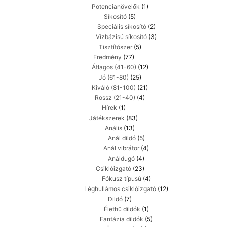
Potencianövelők
(1)
Síkosító
(5)
Speciális síkosító
(2)
Vízbázisú síkosító
(3)
Tisztítószer
(5)
Eredmény
(77)
Átlagos (41-60)
(12)
Jó (61-80)
(25)
Kiváló (81-100)
(21)
Rossz (21-40)
(4)
Hírek
(1)
Játékszerek
(83)
Anális
(13)
Anál dildó
(5)
Anál vibrátor
(4)
Análdugó
(4)
Csiklóizgató
(23)
Fókusz típusú
(4)
Léghullámos csiklóizgató
(12)
Dildó
(7)
Élethű dildók
(1)
Fantázia dildók
(5)