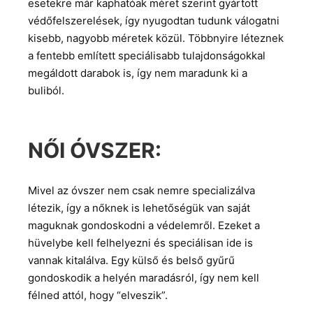
esetekre már kaphatóak méret szerint gyártott
védőfelszerelések, így nyugodtan tudunk válogatni
kisebb, nagyobb méretek közül. Többnyire léteznek
a fentebb említett speciálisabb tulajdonságokkal
megáldott darabok is, így nem maradunk ki a
buliból.
NŐI ÓVSZER:
Mivel az óvszer nem csak nemre specializálva
létezik, így a nőknek is lehetőségük van saját
maguknak gondoskodni a védelemről. Ezeket a
hüvelybe kell felhelyezni és speciálisan ide is
vannak kitalálva. Egy külső és belső gyűrű
gondoskodik a helyén maradásról, így nem kell
félned attól, hogy “elveszik”.