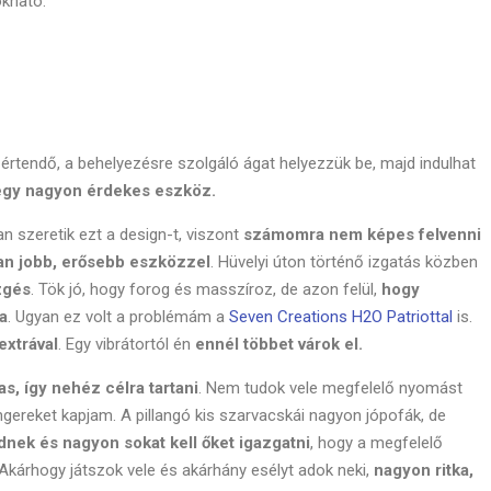
okható.
rtendő, a behelyezésre szolgáló ágat helyezzük be, majd indulhat
 egy nagyon érdekes eszköz.
n szeretik ezt a design-t, viszont
számomra nem képes felvenni
n jobb, erősebb eszközzel
. Hüvelyi úton történő izgatás közben
zgés
. Tök jó, hogy forog és masszíroz, de azon felül,
hogy
a
. Ugyan ez volt a problémám a
Seven Creations H2O Patriottal
is.
extrával
. Egy vibrátortól én
ennél többet várok el.
as, így nehéz célra tartani
. Nem tudok vele megfelelő nyomást
ngereket kapjam. A pillangó kis szarvacskái nagyon jópofák, de
dnek és nagyon sokat kell őket igazgatni
, hogy a megfelelő
. Akárhogy játszok vele és akárhány esélyt adok neki,
nagyon ritka,