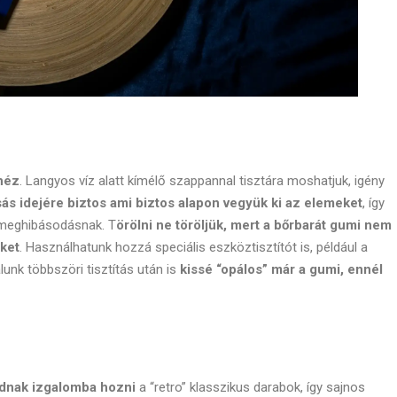
héz
. Langyos víz alatt kímélő szappannal tisztára moshatjuk, igény
ás idejére biztos ami biztos alapon vegyük ki az elemeket
, így
a meghibásodásnak. T
örölni ne töröljük, mert a bőrbarát gumi nem
ket
. Használhatunk hozzá speciális eszköztisztítót is, például a
álunk többszöri tisztítás után is
kissé “opálos” már a gumi, ennél
dnak izgalomba hozni
a “retro” klasszikus darabok, így sajnos