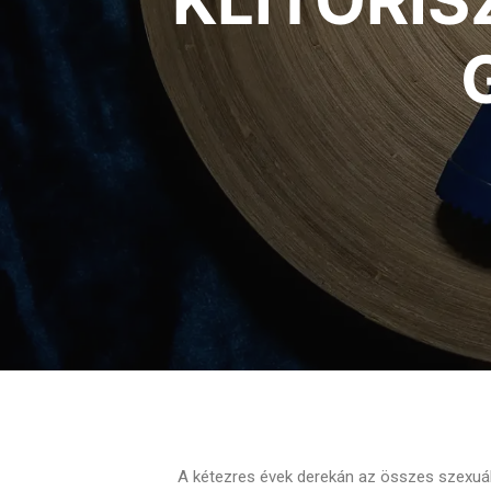
KLITORI
A kétezres évek derekán az összes szexuáli