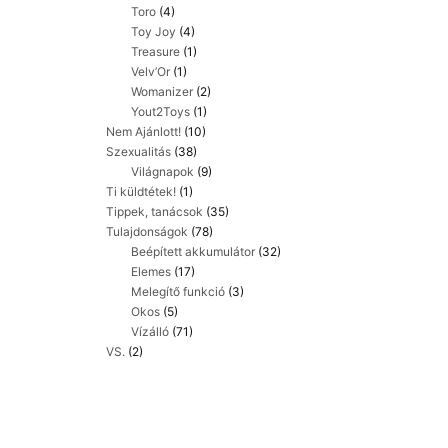
Toro
(4)
Toy Joy
(4)
Treasure
(1)
Velv’Or
(1)
Womanizer
(2)
Yout2Toys
(1)
Nem Ajánlott!
(10)
Szexualitás
(38)
Világnapok
(9)
Ti küldtétek!
(1)
Tippek, tanácsok
(35)
Tulajdonságok
(78)
Beépített akkumulátor
(32)
Elemes
(17)
Melegítő funkció
(3)
Okos
(5)
Vízálló
(71)
VS.
(2)