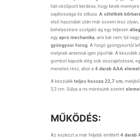
hát nézőpont kérdése, hogy kinek mennyire 
sajátossága és stílusa.
A sötétkék bőrbar
első használat után már sosem lesz olyan, m
behelyezésre szolgáló ág egy teljesen
átla
egy
apró mechanika
, ami bár nem túl nagy 
gyöngysor forog
. A forgó gyöngysortól lef
melynek antennái igen jópofák. A készülék a
gombot kapunk elég sok visszajelzéssel, 
menetes rész, ahol a
4 darab AAA elemet
A készülék
teljes hossza 22,7 cm
, melybő
3,3 cm. Súlya a mi mérésünk szerint
eleme
MŰKÖDÉS:
Az eszközt a már feljebb említett
4 darab