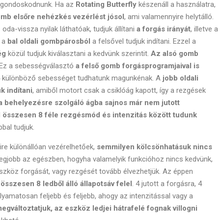
ll gondoskodnunk. Ha az
Rotating Butterfly
készenáll a használatra,
omb elsőre nehézkés vezérlést jósol
, ami valamennyire helytálló.
oda-vissza nyilak láthatóak, tudjuk állítani
a forgás irányát
, illetve a
t a
bal oldali gombpárosból
a felsővel tudjuk indítani. Ezzel a
ég
közül tudjuk kiválasztani a kedvünk szerintit.
Az alsó gomb
Ez a sebességválasztó
a felső gomb forgásprogramjaival is
 4 különböző sebességet tudhatunk magunkénak. A
jobb oldali
k indítani
, amiből motort csak a csiklóág kapott, így a rezgések
a behelyezésre szolgáló ágba sajnos már nem jutott
l
összesen 8 féle rezgésmód és intenzitás között tudunk
bal tudjuk.
re különállóan vezérelhetőek,
semmilyen kölcsönhatásuk nincs
 legjobb az egészben, hogyha valamelyik funkcióhoz nincs kedvünk,
szköz forgását, vagy rezgését tovább élvezhetjük. Az éppen
összesen 8 ledből álló állapotsáv felel
. 4 jutott a forgásra, 4
folyamatosan feljebb és feljebb, ahogy az intenzitással vagy a
egváltoztatjuk, az eszköz ledjei hátrafelé fognak villogni