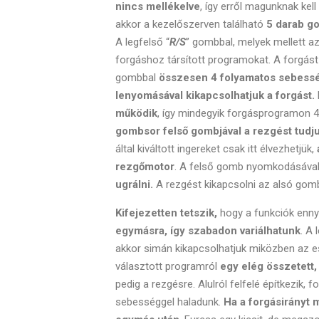
nincs mellékelve
, így erről magunknak ke
akkor a kezelőszerven található
5 darab g
A legfelső “
R/S
” gombbal, melyek mellett az 
forgáshoz társított programokat. A forgás
gombbal
összesen 4 folyamatos sebess
lenyomásával kikapcsolhatjuk a forgást.
működik
, így mindegyik forgásprogramon
gombsor felső gombjával a rezgést tudju
által kiváltott ingereket csak itt élvezhetjük,
rezgőmotor
. A felső gomb nyomkodásáva
ugrálni.
A rezgést kikapcsolni az alsó gomb
Kifejezetten tetszik,
hogy a funkciók ennyi
egymásra, így szabadon variálhatunk
. A
akkor simán kikapcsolhatjuk miközben az e
választott programról
egy elég összetett, 
pedig a rezgésre. Alulról felfelé építkezik, 
sebességgel haladunk.
Ha a forgásirányt m