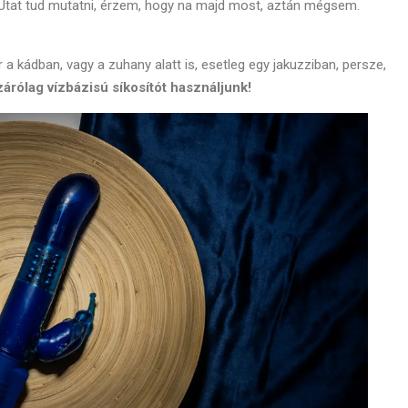
 Utat tud mutatni, érzem, hogy na majd most, aztán mégsem.
ár a kádban, vagy a zuhany alatt is, esetleg egy jakuzziban, persze,
zárólag vízbázisú síkosítót használjunk!