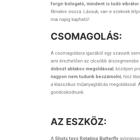
forgó-bólogató, mindent is tudó vibrátor
filmekre vissza. Lássuk, van-e ezeknek lét
mai napig kapható!
CSOMAGOLÁS:
A csomagolásra igazából egy szavunk sem 
ami érezhetően az olcsóbb árszegmensbe 
dobozt ablakos megoldással
, középen pr
nagyon nem tudunk beszámolni
, hisz k
a klasszikus műanyagtálcás megoldással.
gondoskodnunk.
AZ ESZKÖZ:
A
Shots toys Rotating Butterfly
gyöngysoro