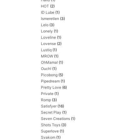
HOT
(2)
ID Lube
(1)
Ismeretlen
(3)
Lelo
(3)
Lonely
(1)
Loveline
(1)
Lovense
(2)
Lustiq
(1)
MROW
(1)
OhMama!
(1)
Ouch!
(1)
Picobong
(5)
Pipedream
(1)
Pretty Love
(6)
Private
(1)
Romp
(3)
Satisfyer
(16)
Secret Play
(1)
Seven Creations
(1)
Shots Toys
(3)
Superlove
(1)
Svakom
(1)