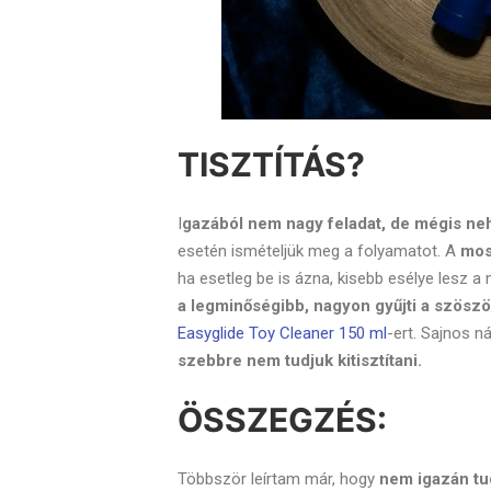
TISZTÍTÁS?
I
gazából nem nagy feladat, de mégis ne
esetén ismételjük meg a folyamatot. A
mos
ha esetleg be is ázna, kisebb esélye lesz 
a legminőségibb, nagyon gyűjti a szöszö
Easyglide Toy Cleaner 150 ml
-ert. Sajnos n
szebbre nem tudjuk kitisztítani.
ÖSSZEGZÉS:
Többször leírtam már, hogy
nem igazán tu