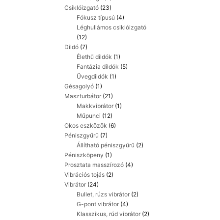
Csiklóizgató
(23)
Fókusz típusú
(4)
Léghullámos csiklóizgató
(12)
Dildó
(7)
Élethű dildók
(1)
Fantázia dildók
(5)
Üvegdildók
(1)
Gésagolyó
(1)
Maszturbátor
(21)
Makkvibrátor
(1)
Műpunci
(12)
Okos eszközök
(6)
Péniszgyűrű
(7)
Állítható péniszgyűrű
(2)
Péniszköpeny
(1)
Prosztata masszírozó
(4)
Vibrációs tojás
(2)
Vibrátor
(24)
Bullet, rúzs vibrátor
(2)
G-pont vibrátor
(4)
Klasszikus, rúd vibrátor
(2)