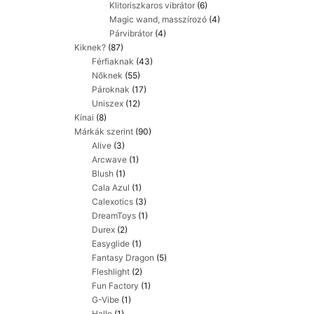
Klitoriszkaros vibrátor
(6)
Magic wand, masszírozó
(4)
Párvibrátor
(4)
Kiknek?
(87)
Férfiaknak
(43)
Nőknek
(55)
Pároknak
(17)
Uniszex
(12)
Kínai
(8)
Márkák szerint
(90)
Alive
(3)
Arcwave
(1)
Blush
(1)
Cala Azul
(1)
Calexotics
(3)
DreamToys
(1)
Durex
(2)
Easyglide
(1)
Fantasy Dragon
(5)
Fleshlight
(2)
Fun Factory
(1)
G-Vibe
(1)
Hallo
(1)