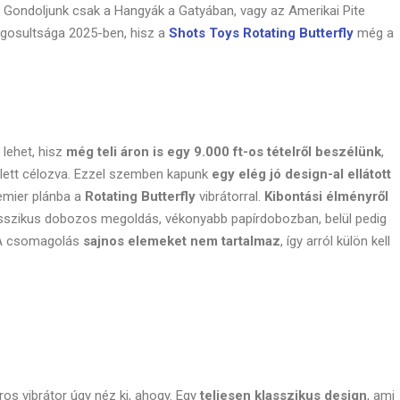
. Gondoljunk csak a Hangyák a Gatyában, vagy az Amerikai Pite
jogosultsága 2025-ben, hisz a
Shots Toys Rotating Butterfly
még a
lehet, hisz
még teli áron is egy 9.000 ft-os tételről beszélünk
,
lett célozva. Ezzel szemben kapunk
egy elég jó design-al ellátott
emier plánba a
Rotating Butterfly
vibrátorral.
Kibontási élményről
lasszikus dobozos megoldás, vékonyabb papírdobozban, belül pedig
 A csomagolás
sajnos elemeket nem tartalmaz
, így arról külön kell
s vibrátor úgy néz ki, ahogy. Egy
teljesen klasszikus design
, ami