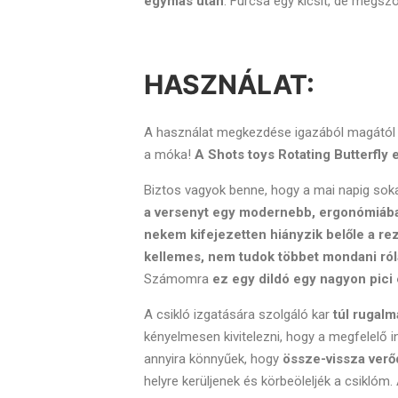
egymás után
. Furcsa egy kicsit, de megsz
HASZNÁLAT:
A használat megkezdése igazából magától é
a móka!
A Shots toys Rotating Butterfly
Biztos vagyok benne, hogy a mai napig soka
a versenyt egy modernebb, ergonómiába
nekem kifejezetten hiányzik belőle a re
kellemes, nem tudok többet mondani ról
Számomra
ez egy dildó egy nagyon pici 
A csikló izgatására szolgáló kar
túl rugalm
kényelmesen kivitelezni, hogy a megfelelő i
annyira könnyűek, hogy
össze-vissza verő
helyre kerüljenek és körbeöleljék a csiklóm