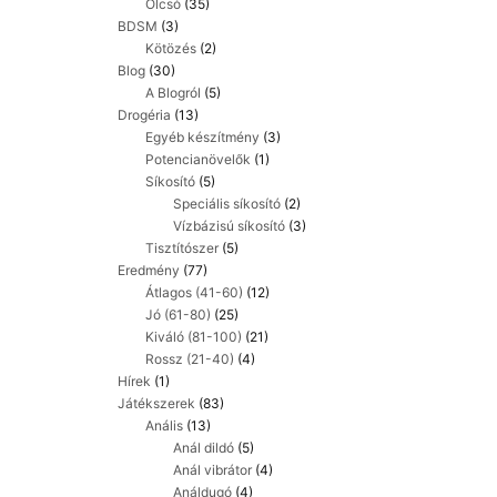
Olcsó
(35)
BDSM
(3)
Kötözés
(2)
Blog
(30)
A Blogról
(5)
Drogéria
(13)
Egyéb készítmény
(3)
Potencianövelők
(1)
Síkosító
(5)
Speciális síkosító
(2)
Vízbázisú síkosító
(3)
Tisztítószer
(5)
Eredmény
(77)
Átlagos (41-60)
(12)
Jó (61-80)
(25)
Kiváló (81-100)
(21)
Rossz (21-40)
(4)
Hírek
(1)
Játékszerek
(83)
Anális
(13)
Anál dildó
(5)
Anál vibrátor
(4)
Análdugó
(4)