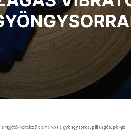
SZÁGAS VIBRÁT
GYÖNGYSORRA
s vígjáték kötelező eleme volt a
gyöngysoros, pillangós, pörgő-