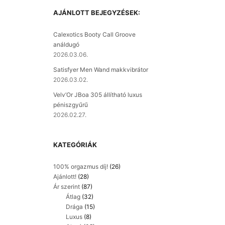
AJÁNLOTT BEJEGYZÉSEK:
Calexotics Booty Call Groove
análdugó
2026.03.06.
Satisfyer Men Wand makkvibrátor
2026.03.02.
Velv’Or JBoa 305 állítható luxus
péniszgyűrű
2026.02.27.
KATEGÓRIÁK
100% orgazmus díj!
(26)
Ajánlott!
(28)
Ár szerint
(87)
Átlag
(32)
Drága
(15)
Luxus
(8)