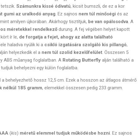
tetszik.
Számunkra kissé ódivatú
, kicsit bumszli, de ez a kor
át gumi az uralkodó anyag
. Ez sajnos
nem túl minőségi
és az
int amilyen újkorában. Akárhogy tisztítjuk,
be van opálosodva
. A
gos méretekkel rendelkező
durung. A fej végében helyet kapott
kört ír le,
de forgatja a fejet, ahogy az alatta található
ele haladva nyúlik ki a
csikló izgatására szolgáló kis pillangó
,
lján helyezkedik el a
nem túl szolid kezelőfelület
. Összesen 5
egy ABS műanyag foglalatban. A
Rotating Butterfly
alján található a
tudjuk behelyezni egy külön foglalatba.
l a behelyezhető hossz 12,5 cm. Ezek a hosszon az átlagos átmérő
k nélkül 185 gramm
, elemekkel összesen pedig 233 gramm.
 AAA
(
kis
)
méretű elemmel tudjuk működésbe hozni
. Ez sajnos