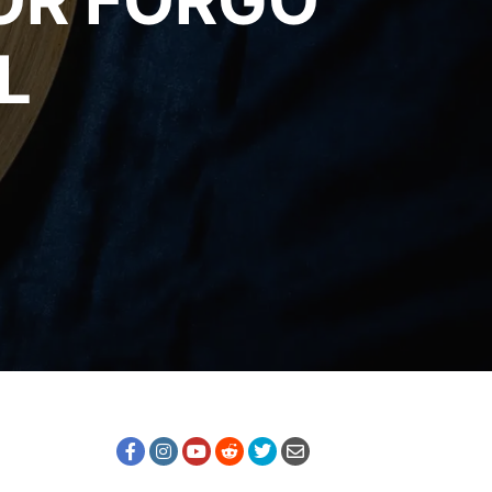
OR FORGÓ
L