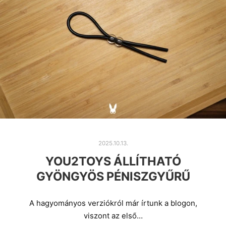
2025.10.13.
YOU2TOYS ÁLLÍTHATÓ
GYÖNGYÖS PÉNISZGYŰRŰ
A hagyományos verziókról már írtunk a blogon,
viszont az első…