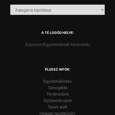
A TE LOGÓD HELYE:
Szponzor/Együttműködő kerestetik!
PLUSSZ INFÓK:
Együttműködés
Támogatás
Történetünk
Gyűjteményünk
Teszt-alatt
Hogyan tesztelünk?