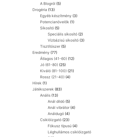
A Blogról
(5)
Drogéria
(13)
Egyéb készítmény
(3)
Potencianövelők
(1)
Síkosító
(5)
Speciális síkosító
(2)
Vízbázisú síkosító
(3)
Tisztítószer
(5)
Eredmény
(77)
Átlagos (41-60)
(12)
Jó (61-80)
(25)
Kiváló (81-100)
(21)
Rossz (21-40)
(4)
Hírek
(1)
Játékszerek
(83)
Anális
(13)
Anál dildó
(5)
Anál vibrátor
(4)
Análdugó
(4)
Csiklóizgató
(23)
Fókusz típusú
(4)
Léghullámos csiklóizgató