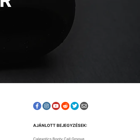
R
AJÁNLOTT BEJEGYZÉSEK:
Calexotics Booty Call Groove