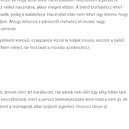
z nélkül használva, akkor megint előjön. A belső borításhoz lehet
adik, pedig a kialakítása. Használat után nem lehet úgy letenni, hogy
djon. Ahogy lehúzod a péniszről mehetsz el mosni, vagy
t semmin.
yébként könnyű, szappanos vízzel le tudjuk mosni, viszont a belső
bb. Nem nehéz, de hozzáad a mosási szeánszhoz.
, amivel nem árt barátkozni. Ha adunk neki időt egy elég hálás társ
 beszélhetünk, mert a pénisz belehelyezésén kívül másra nem jó, de
unod a művaginák által nyújtott ingerlést. Hosszú távon jó