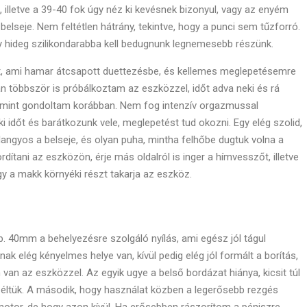
 illetve a 39-40 fok úgy néz ki kevésnek bizonyul, vagy az enyém
belseje. Nem feltétlen hátrány, tekintve, hogy a punci sem tűzforró.
 hideg szilikondarabba kell bedugnunk legnemesebb részünk.
, ami hamar átcsapott duettezésbe, és kellemes meglepetésemre
 többször is próbálkoztam az eszközzel, időt adva neki és rá
, mint gondoltam korábban. Nem fog intenzív orgazmussal
ki időt és barátkozunk vele, meglepetést tud okozni. Egy elég szolid,
langyos a belseje, és olyan puha, mintha felhőbe dugtuk volna a
ítani az eszközön, érje más oldalról is inger a hímvesszőt, illetve
gy a makk környéki részt takarja az eszköz.
. 40mm a behelyezésre szolgáló nyílás, ami egész jól tágul
k elég kényelmes helye van, kívül pedig elég jól formált a borítás,
an az eszközzel. Az egyik ugye a belső bordázat hiánya, kicsit túl
éltük. A második, hogy használat közben a legerősebb rezgés
motor, de hogy azon kívül. Ha erősebben rászorítom a péniszre