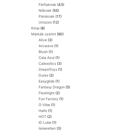
Férfiaknak
(43)
Nőknek
(55)
Pároknak
(17)
Uniszex
(12)
Kínai
(8)
Márkák szerint
(90)
Alive
(3)
Arcwave
(1)
Blush
(1)
Cala Azul
(1)
Calexotics
(3)
DreamToys
(1)
Durex
(2)
Easyglide
(1)
Fantasy Dragon
(5)
Fleshlight
(2)
Fun Factory
(1)
G-Vibe
(1)
Hallo
(1)
HOT
(2)
ID Lube
(1)
Ismeretlen
(3)