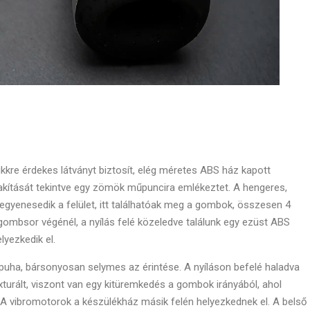
kkre érdekes látványt biztosít, elég méretes ABS ház kapott
alakítását tekintve egy zömök műpuncira emlékeztet. A hengeres,
egyenesedik a felület, itt találhatóak meg a gombok, összesen 4
A gombsor végénél, a nyílás felé közeledve találunk egy ezüst ABS
lyezkedik el.
puha, bársonyosan selymes az érintése. A nyíláson befelé haladva
xturált, viszont van egy kitüremkedés a gombok irányából, ahol
. A vibromotorok a készülékház másik felén helyezkednek el. A belső