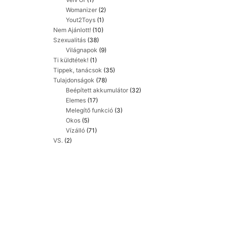
Womanizer
(2)
Yout2Toys
(1)
Nem Ajánlott!
(10)
Szexualitás
(38)
Világnapok
(9)
Ti küldtétek!
(1)
Tippek, tanácsok
(35)
Tulajdonságok
(78)
Beépített akkumulátor
(32)
Elemes
(17)
Melegítő funkció
(3)
Okos
(5)
Vízálló
(71)
VS.
(2)