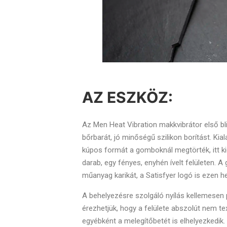
AZ ESZKÖZ:
Az Men Heat Vibration makkvibrátor első bli
bőrbarát, jó minőségű szilikon borítást. Ki
kúpos formát a gomboknál megtörték, itt ki
darab, egy fényes, enyhén ívelt felületen. 
műanyag karikát, a Satisfyer logó is ezen he
A behelyezésre szolgáló nyílás kellemesen 
érezhetjük, hogy a felülete abszolút nem te
egyébként a melegítőbetét is elhelyezkedik