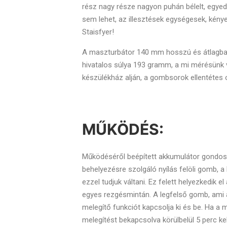
rész nagy része nagyon puhán bélelt, egye
sem lehet, az illesztések egységesek, kénye
Staisfyer!
A maszturbátor 140 mm hosszú és átlagban
hivatalos súlya 193 gramm, a mi mérésünk
készülékház alján, a gombsorok ellentétes o
MŰKÖDÉS:
Működéséről beépített akkumulátor gondosk
behelyezésre szolgáló nyílás felöli gomb, a 
ezzel tudjuk váltani. Ez felett helyezkedik e
egyes rezgésmintán. A legfelső gomb, ami 
melegítő funkciót kapcsolja ki és be. Ha a me
melegítést bekapcsolva körülbelül 5 perc ke