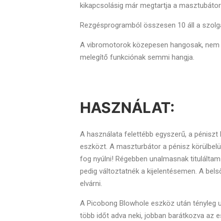
kikapcsolásig már megtartja a masztubátor
Rezgésprogramból összesen 10 áll a szolgá
A vibromotorok közepesen hangosak, nem el
melegítő funkciónak semmi hangja.
HASZNÁLAT:
A használata felettébb egyszerű, a péniszt h
eszközt. A maszturbátor a pénisz körülbelül
fog nyúlni! Régebben unalmasnak tituláltam
pedig változtatnék a kijelentésemen. A bels
elvárni.
A Picobong Blowhole eszköz után tényleg u
több időt adva neki, jobban barátkozva az e