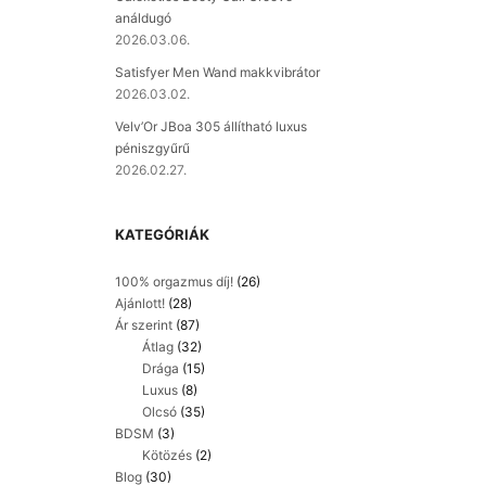
análdugó
2026.03.06.
Satisfyer Men Wand makkvibrátor
2026.03.02.
Velv’Or JBoa 305 állítható luxus
péniszgyűrű
2026.02.27.
KATEGÓRIÁK
100% orgazmus díj!
(26)
Ajánlott!
(28)
Ár szerint
(87)
Átlag
(32)
Drága
(15)
Luxus
(8)
Olcsó
(35)
BDSM
(3)
Kötözés
(2)
Blog
(30)