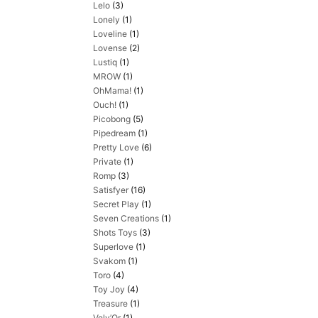
Lelo
(3)
Lonely
(1)
Loveline
(1)
Lovense
(2)
Lustiq
(1)
MROW
(1)
OhMama!
(1)
Ouch!
(1)
Picobong
(5)
Pipedream
(1)
Pretty Love
(6)
Private
(1)
Romp
(3)
Satisfyer
(16)
Secret Play
(1)
Seven Creations
(1)
Shots Toys
(3)
Superlove
(1)
Svakom
(1)
Toro
(4)
Toy Joy
(4)
Treasure
(1)
Velv’Or
(1)