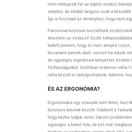
nem melegszik fel az egész eszköz belseje,
selejtes, de inkább langyos csak a készülék 
Így is hozzáad az élményhez, hogy nem egy
Párommal közösen teszteltünk eszközöket
élveztem az eszközt! Szóló felhasználásban
kellett jönnöm, hogy ez nem annyira rossz
kicsavarni percek alatt, viszont ha adunk ne
de egységes ingerléssel kényeztet, közben 
férfiasságunkat. Szólóban érdemes néha ford
néha kézzel is rádolgozhatunk, tekintve, ho
ÉS AZ ERGONÓMIA?
Ergonómiára egy szavunk nem lehet, hisz kb
bizonyos keretek között. Odabent a farkunkna
hogy kézbe tudjuk venni. Három problémám v
egységes a belső fele, de ezt már megbesz
közben az eszközben valami vibrál. Oké, a 