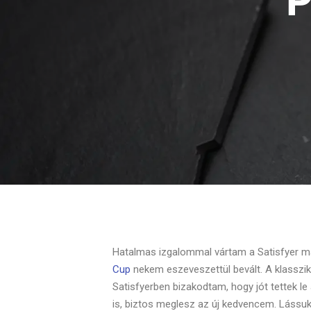
Hatalmas izgalommal vártam a Satisfyer m
Cup
nekem eszeveszettül bevált. A klasszi
Satisfyerben bizakodtam, hogy jót tettek le
is, biztos meglesz az új kedvencem. Lássuk