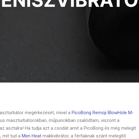
PÉNISZVIBRÁTO
aszturbátor megérkezését, mivel a
PicoBong Remoji BlowHole M-
kus maszturbátorokban, műpuncikban csalódtam, viszont a
 az asztalra! Ha tudja azt a csodát amit a PicoBong és még melegít
, mit tud a
Men Heat
makkvibrátor, a férfiaknak szánt melegítő