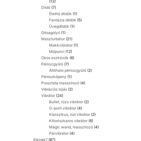
(12)
Dildó
(7)
Élethű dildók
(1)
Fantázia dildók
(5)
Üvegdildók
(1)
Gésagolyó
(1)
Maszturbátor
(21)
Makkvibrátor
(1)
Műpunci
(12)
Okos eszközök
(6)
Péniszgyűrű
(7)
Állítható péniszgyűrű
(2)
Péniszköpeny
(1)
Prosztata masszírozó
(4)
Vibrációs tojás
(2)
Vibrátor
(24)
Bullet, rúzs vibrátor
(2)
G-pont vibrátor
(4)
Klasszikus, rúd vibrátor
(2)
Klitoriszkaros vibrátor
(6)
Magic wand, masszírozó
(4)
Párvibrátor
(4)
Kiknek?
(87)