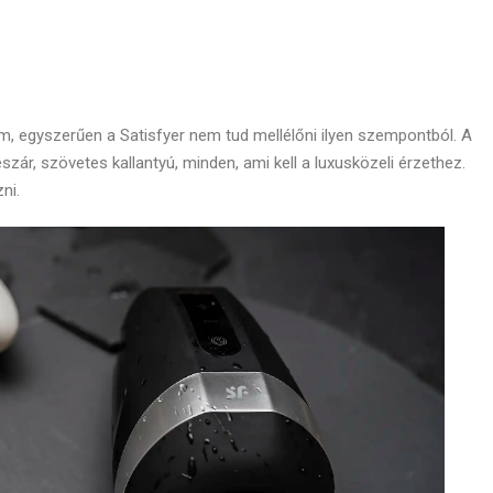
 egyszerűen a Satisfyer nem tud mellélőni ilyen szempontból. A
zár, szövetes kallantyú, minden, ami kell a luxusközeli érzethez.
zni.