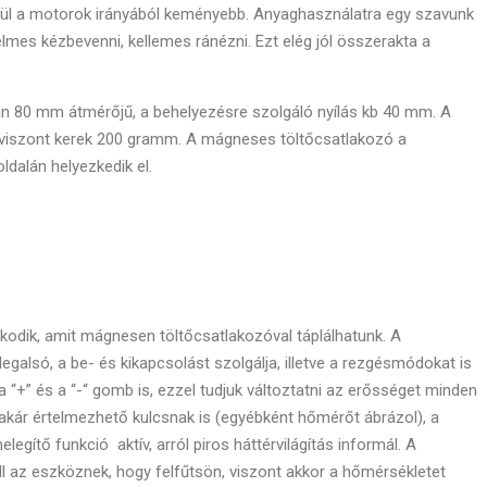
dül a motorok irányából keményebb. Anyaghasználatra egy szavunk
lmes kézbevenni, kellemes ránézni. Ezt elég jól összerakta a
 80 mm átmérőjű, a behelyezésre szolgáló nyílás kb 40 mm. A
 viszont kerek 200 gramm. A mágneses töltőcsatlakozó a
ldalán helyezkedik el.
odik, amit mágnesen töltőcsatlakozóval táplálhatunk. A
legalsó, a be- és kikapcsolást szolgálja, illetve a rezgésmódokat is
l a “+” és a “-“ gomb is, ezzel tudjuk változtatni az erősséget minden
akár értelmezhető kulcsnak is (egyébként hőmérőt ábrázol), a
legítő funkció aktív, arról piros háttérvilágítás informál. A
ll az eszköznek, hogy felfűtsön, viszont akkor a hőmérsékletet