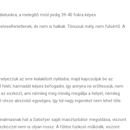
.
latunkra, a melegítő mód pedig 39-40 fokra képes.
viselhetetlenek, de nem is halkak. Tónusuk mély, nem fülsértő. A
elyezzük az erre kialakított nyílásba, majd kapcsoljuk be az
 felét, harmadát képes befogadni, így annyira ne erőltessük, nem
 az eszközt, ami némileg még mindig megállja a helyét, némileg
ő része abszolút egységes, így túl nagy ingereket nem lehet tőle
nalmasnak hat a Satisfyer saját maszturbátor megoldása, viszont
szközzel nem is olyan rossz. A fűtési funkció működik, viszont