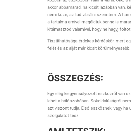
akkor abbamarad, ha kicsit lazábban van, ké
némi köze, az tud vibrálni szerintem. A harm
a tartalma amivel megáldtuk benne is mara
kitámasztod valamivel, hogy ne hagyj folto
Tisztíthatósága érdekes kérdéskör, mert eg
felét és az alját már kicsit körülményese
ÖSSZEGZÉS:
Egy elég kiegyensúlyozott eszközről van szó
lehet a hálószobában. Sokoldalúságról nem
azt viszont tudja. Első eszköznek, vagy ha 
szolgálatot tesz.