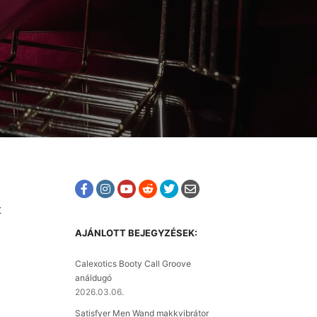
t
AJÁNLOTT BEJEGYZÉSEK:
Calexotics Booty Call Groove
análdugó
2026.03.06.
Satisfyer Men Wand makkvibrátor