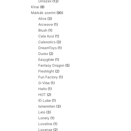
Uniszex
(12)
Kínai
(8)
Márkák szerint
(90)
Alive
(3)
Arcwave
(1)
Blush
(1)
Cala Azul
(1)
Calexotics
(3)
DreamToys
(1)
Durex
(2)
Easyglide
(1)
Fantasy Dragon
(5)
Fleshlight
(2)
Fun Factory
(1)
G-Vibe
(1)
Hallo
(1)
HOT
(2)
ID Lube
(1)
Ismeretlen
(3)
Lelo
(3)
Lonely
(1)
Loveline
(1)
Lovense
(2)