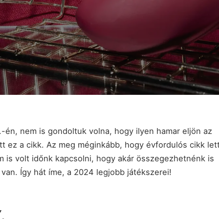
.-én, nem is gondoltuk volna, hogy ilyen hamar eljön az
t ez a cikk. Az meg méginkább, hogy évfordulós cikk let
m is volt időnk kapcsolni, hogy akár összegezhetnénk is
an. Így hát íme, a 2024 legjobb játékszerei!
.