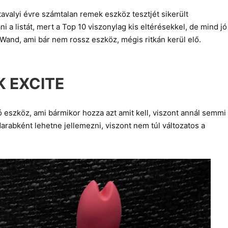
tavalyi évre számtalan remek eszköz tesztjét sikerült
i a listát, mert a Top 10 viszonylag kis eltérésekkel, de mind jó
le Wand, ami bár nem rossz eszköz, mégis ritkán kerül elő.
K EXCITE
ó eszköz, ami bármikor hozza azt amit kell, viszont annál semmi
darabként lehetne jellemezni, viszont nem túl változatos a