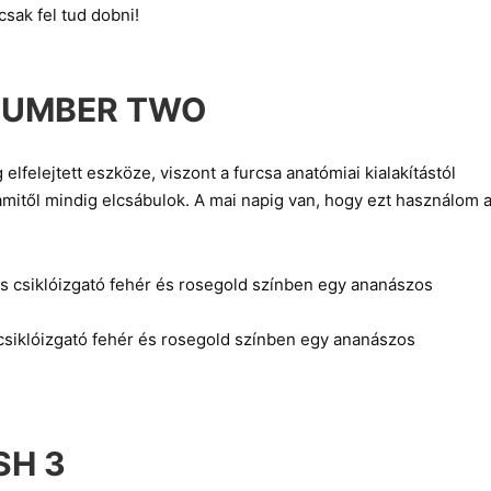
sak fel tud dobni!
NUMBER TWO
elfelejtett eszköze, viszont a furcsa anatómiai kialakítástól
amitől mindig elcsábulok. A mai napig van, hogy ezt használom 
siklóizgató fehér és rosegold színben egy ananászos
SH 3