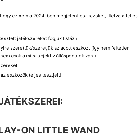
, hogy ez nem a 2024-ben megjelent eszközöket, illetve a teljes
sztelt játékszereket fogjuk listázni.
yire szerettük/szeretjük az adott eszközt (így nem feltétlen
 nem csak a mi szubjektív álláspontunk van.)
kszereket.
z eszközök teljes tesztjeit!
JÁTÉKSZEREI:
 LAY-ON LITTLE WAND