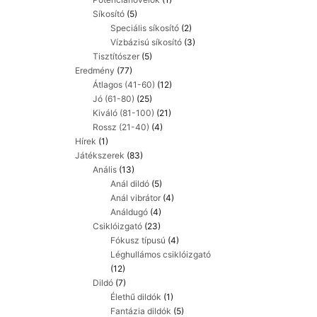
Síkosító
(5)
Speciális síkosító
(2)
Vízbázisú síkosító
(3)
Tisztítószer
(5)
Eredmény
(77)
Átlagos (41-60)
(12)
Jó (61-80)
(25)
Kiváló (81-100)
(21)
Rossz (21-40)
(4)
Hírek
(1)
Játékszerek
(83)
Anális
(13)
Anál dildó
(5)
Anál vibrátor
(4)
Análdugó
(4)
Csiklóizgató
(23)
Fókusz típusú
(4)
Léghullámos csiklóizgató
(12)
Dildó
(7)
Élethű dildók
(1)
Fantázia dildók
(5)