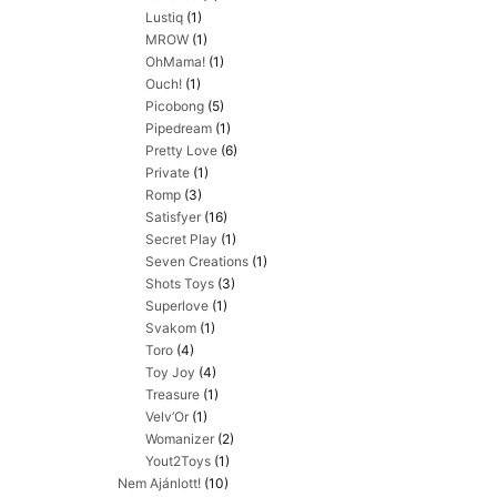
Lustiq
(1)
MROW
(1)
OhMama!
(1)
Ouch!
(1)
Picobong
(5)
Pipedream
(1)
Pretty Love
(6)
Private
(1)
Romp
(3)
Satisfyer
(16)
Secret Play
(1)
Seven Creations
(1)
Shots Toys
(3)
Superlove
(1)
Svakom
(1)
Toro
(4)
Toy Joy
(4)
Treasure
(1)
Velv’Or
(1)
Womanizer
(2)
Yout2Toys
(1)
Nem Ajánlott!
(10)