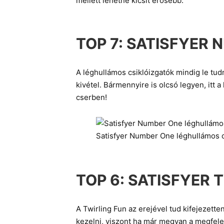
mellett lehetne kicsit erősebb.
TOP 7:
SATISFYER 
A léghullámos csiklóizgatók mindig le tud
kivétel. Bármennyire is olcsó legyen, itt a
cserben!
Satisfyer Number One léghullámos c
TOP 6:
SATISFYER 
A Twirling Fun az erejével tud kifejezet
kezelni, viszont ha már megvan a megfele