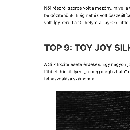
Női részről szoros volt a mezőny, mivel a 
beidőzítenünk. Elég nehéz volt összeállítan
volt. Így került a 10. helyre a Lay-On Litt
TOP 9:
TOY JOY SIL
A Silk Excite esete érdekes. Egy nagyon j
többet. Kicsit ilyen „jó öreg megbízható” 
felhasználása számomra.