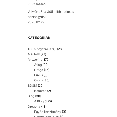
2026.03.02.
Velv’Or JBoa 305 állítható luxus
péniszgyűrű
2026.02.27.
KATEGÓRIÁK
100% orgazmus díj!
(26)
Ajánlott!
(28)
Ár szerint
(87)
Átlag
(32)
Drága
(15)
Luxus
(8)
Olcsó
(35)
BDSM
(3)
Kötözés
(2)
Blog
(30)
A Blogról
(5)
Drogéria
(13)
Egyéb készítmény
(3)
Potencianövelők
(1)