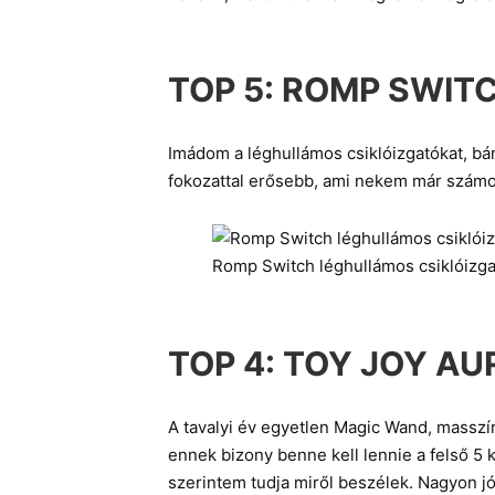
TOP 5:
ROMP SWIT
Imádom a léghullámos csiklóizgatókat, bá
fokozattal erősebb, ami nekem már számott
Romp Switch léghullámos csiklóizga
TOP 4:
TOY JOY AU
A tavalyi év egyetlen Magic Wand, masszír
ennek bizony benne kell lennie a felső 5 
szerintem tudja miről beszélek. Nagyon jó