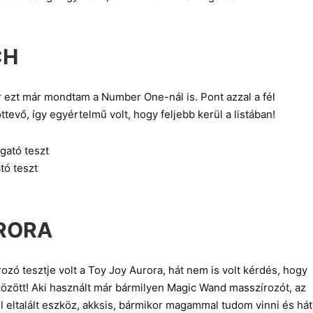
CH
r ezt már mondtam a Number One-nál is. Pont azzal a fél
evő, így egyértelmű volt, hogy feljebb kerül a listában!
tó teszt
RORA
ozó tesztje volt a Toy Joy Aurora, hát nem is volt kérdés, hogy
között! Aki használt már bármilyen Magic Wand masszírozót, az
l eltalált eszköz, akksis, bármikor magammal tudom vinni és hát