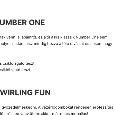
NUMBER ONE
nak venni a lábamról, ez alól a kis klasszik Number One sem
 helye a listán, hisz mindig hozza a tőle elvártat és sosem hagy
siklóizgató teszt
TWIRLING FUN
ten győzedelmeskedni. A vezérlőgombokat rendesen erőfeszítés
lő erősség vagy ütem, akkor már nincs megállás!