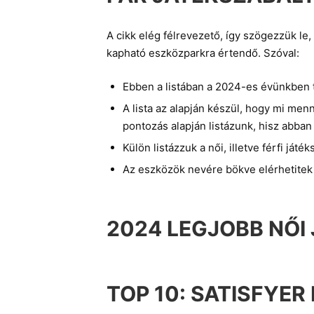
A cikk elég félrevezető, így szögezzük le
kapható eszközparkra értendő. Szóval:
Ebben a listában a 2024-es évünkben te
A lista az alapján készül, hogy mi menn
pontozás alapján listázunk, hisz abban
Külön listázzuk a női, illetve férfi játé
Az eszközök nevére bökve elérhetitek a
2024 LEGJOBB NŐI 
TOP 10:
SATISFYER