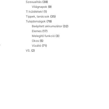
Szexualitás
(38)
Világnapok
(9)
Ti küldtétek!
(1)
Tippek, tanácsok
(35)
Tulajdonságok
(78)
Beépített akkumulátor
(32)
Elemes
(17)
Melegítő funkció
(3)
Okos
(5)
a
Vízálló
(71)
VS.
(2)