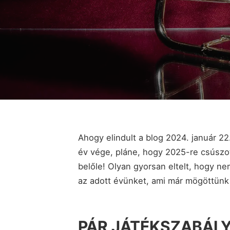
Ahogy elindult a blog 2024. január 22
év vége, pláne, hogy 2025-re csúszot
belőle! Olyan gyorsan eltelt, hogy ne
az adott évünket, ami már mögöttünk v
PÁR JÁTÉKSZABÁLY