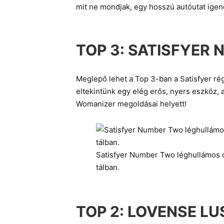
mit ne mondjak, egy hosszú autóutat igenc
TOP 3:
SATISFYER 
Meglepő lehet a Top 3-ban a Satisfyer rég 
eltekintünk egy elég erős, nyers eszköz, 
Womanizer megoldásai helyett!
Satisfyer Number Two léghullámos c
tálban.
TOP 2:
LOVENSE LU