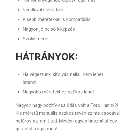
Tömör anyagához képest rugalmas
Rendkívül sokoldalú
Kisebb méretekkel is kompatibilis
Nagyon jó belső kiképzés
Szolid méret
HÁTRÁNYOK:
Ha végeztünk, kifolyás nélkül nem lehet
letenni
Nagyobb méretekhez szűkös lehet
Nagyon nagy pozitív csalódás volt a Toro Hannx2!
Kis méretű manuális eszköz révén szinte csodával
határos az, amit tud. Minden egyes használat egy
garantált orgazmus!