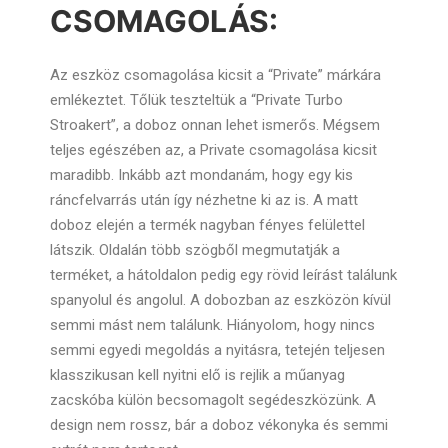
CSOMAGOLÁS:
Az eszköz csomagolása kicsit a “Private” márkára
emlékeztet. Tőlük teszteltük a “Private Turbo
Stroakert”, a doboz onnan lehet ismerős. Mégsem
teljes egészében az, a Private csomagolása kicsit
maradibb. Inkább azt mondanám, hogy egy kis
ráncfelvarrás után így nézhetne ki az is. A matt
doboz elején a termék nagyban fényes felülettel
látszik. Oldalán több szögből megmutatják a
terméket, a hátoldalon pedig egy rövid leírást találunk
spanyolul és angolul. A dobozban az eszközön kívül
semmi mást nem találunk. Hiányolom, hogy nincs
semmi egyedi megoldás a nyitásra, tetején teljesen
klasszikusan kell nyitni elő is rejlik a műanyag
zacskóba külön becsomagolt segédeszközünk. A
design nem rossz, bár a doboz vékonyka és semmi