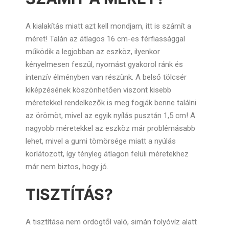
A kialakítás miatt azt kell mondjam, itt is számít a
méret! Talán az átlagos 16 cm-es férfiassággal
működik a legjobban az eszköz, ilyenkor
kényelmesen feszül, nyomást gyakorol ránk és
intenzív élményben van részünk. A belső tölcsér
kiképzésének köszönhetően viszont kisebb
méretekkel rendelkezők is meg fogják benne találni
az örömöt, mivel az egyik nyílás pusztán 1,5 cm! A
nagyobb méretekkel az eszköz már problémásabb
lehet, mivel a gumi tömörsége miatt a nyúlás
korlátozott, így tényleg átlagon felüli méretekhez
már nem biztos, hogy jó.
TISZTÍTÁS?
A tisztítása nem ördögtől való, simán folyóvíz alatt