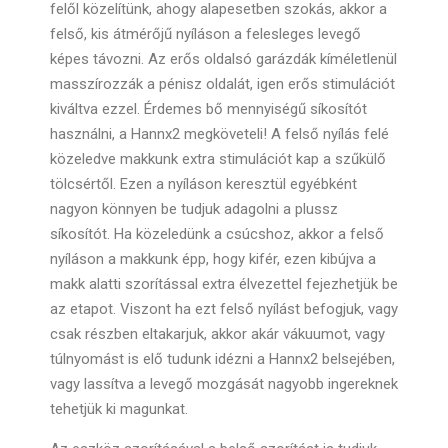
felől közelítünk, ahogy alapesetben szokás, akkor a
felső, kis átmérőjű nyíláson a felesleges levegő
képes távozni. Az erős oldalsó garázdák kíméletlenül
masszírozzák a pénisz oldalát, igen erős stimulációt
kiváltva ezzel. Érdemes bő mennyiségű síkosítót
használni, a Hannx2 megköveteli! A felső nyílás felé
közeledve makkunk extra stimulációt kap a szűkülő
tölcsértől. Ezen a nyíláson keresztül egyébként
nagyon könnyen be tudjuk adagolni a plussz
síkosítót. Ha közeledünk a csúcshoz, akkor a felső
nyíláson a makkunk épp, hogy kifér, ezen kibújva a
makk alatti szorítással extra élvezettel fejezhetjük be
az etapot. Viszont ha ezt felső nyílást befogjuk, vagy
csak részben eltakarjuk, akkor akár vákuumot, vagy
túlnyomást is elő tudunk idézni a Hannx2 belsejében,
vagy lassítva a levegő mozgását nagyobb ingereknek
tehetjük ki magunkat.