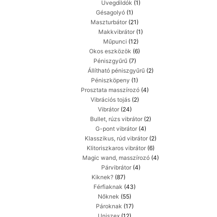
Üvegdildók
(1)
Gésagolyó
(1)
Maszturbátor
(21)
Makkvibrátor
(1)
Műpunci
(12)
Okos eszközök
(6)
Péniszgyűrű
(7)
Állítható péniszgyűrű
(2)
Péniszköpeny
(1)
Prosztata masszírozó
(4)
Vibrációs tojás
(2)
Vibrátor
(24)
Bullet, rúzs vibrátor
(2)
G-pont vibrátor
(4)
Klasszikus, rúd vibrátor
(2)
Klitoriszkaros vibrátor
(6)
Magic wand, masszírozó
(4)
Párvibrátor
(4)
Kiknek?
(87)
Férfiaknak
(43)
Nőknek
(55)
Pároknak
(17)
Uniszex
(12)