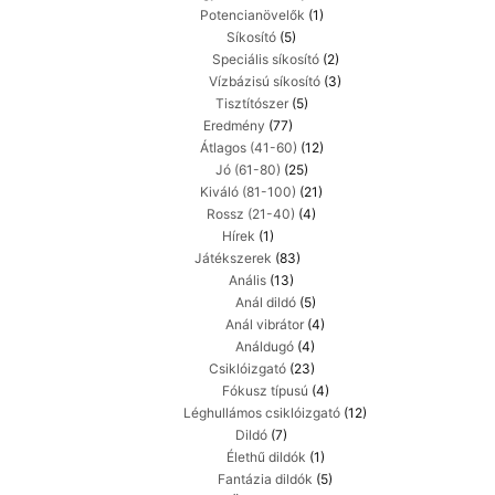
Potencianövelők
(1)
Síkosító
(5)
Speciális síkosító
(2)
Vízbázisú síkosító
(3)
Tisztítószer
(5)
Eredmény
(77)
Átlagos (41-60)
(12)
Jó (61-80)
(25)
Kiváló (81-100)
(21)
Rossz (21-40)
(4)
Hírek
(1)
Játékszerek
(83)
Anális
(13)
Anál dildó
(5)
Anál vibrátor
(4)
Análdugó
(4)
Csiklóizgató
(23)
Fókusz típusú
(4)
Léghullámos csiklóizgató
(12)
Dildó
(7)
Élethű dildók
(1)
Fantázia dildók
(5)