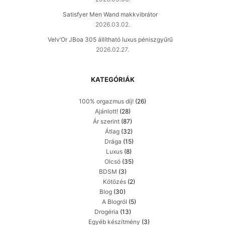
Satisfyer Men Wand makkvibrátor
2026.03.02.
Velv’Or JBoa 305 állítható luxus péniszgyűrű
2026.02.27.
KATEGÓRIÁK
100% orgazmus díj!
(26)
Ajánlott!
(28)
Ár szerint
(87)
Átlag
(32)
Drága
(15)
Luxus
(8)
Olcsó
(35)
BDSM
(3)
Kötözés
(2)
Blog
(30)
A Blogról
(5)
Drogéria
(13)
Egyéb készítmény
(3)