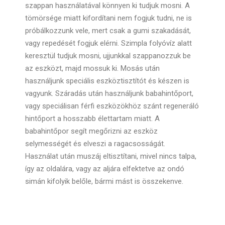
szappan használatával könnyen ki tudjuk mosni. A
tömörsége miatt kifordítani nem fogjuk tudni, ne is
próbálkozzunk vele, mert csak a gumi szakadását,
vagy repedését fogjuk elérni. Szimpla folyóvíz alatt
keresztül tudjuk mosni, ujjunkkal szappanozzuk be
az eszközt, majd mossuk ki. Mosás után
használjunk speciális eszköztisztítót és készen is
vagyunk. Száradás után használjunk babahintőport,
vagy speciálisan férfi eszközökhöz szánt regeneráló
hintőport a hosszabb élettartam miatt. A
babahintőpor segít megőrizni az eszköz
selymességét és elveszi a ragacsosságát.
Használat után muszáj eltisztítani, mivel nincs talpa,
így az oldalára, vagy az aljára elfektetve az ondó
simán kifolyik belőle, bármi mást is összekenve.