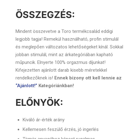
ÖSSZEGZÉS:
Mindent összevetve a Toro termékcsalád eddigi
legjobb tagja! Remekül használható, profin stimulál
és meglepően változatos lehetőségeket kínál. Sokkal
jobban stimulál, mint az árkategóriában kapható
műpuncik. Elnyerte 100% orgazmus díjunkat!
Kifejezetten ajánlott darab kisebb méretekkel
rendelkezőknek is!
Ennek bizony ott kell lennie az
“Ajánlott!”
Kategóriánkban!
ELŐNYÖK:
Kiváló ár-érték arány
Kellemesen feszülő érzés, jó ingerlés