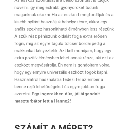
Az eszköz szorításával a belső szorítást is tudjuk
növelni, így még extrább gyönyöröket tudunk
magunknak okozni. Ha az eszközt megfordítjuk és a
kisebb nyílást használjuk behelyezésre, akkor egy
anális szexhez hasonlítható élményben lesz részünk.
A szűk rész péniszünk oldalát fogja extra erősen
fogni, míg az egyre táguló tölcsér bordái pedig a
makkunkat kényeztetik. Azt kell mondjam, hogy egy
extra pozitív élményben lehet annak része, aki ezt az
eszközt megvásárolja. Én nem is gondoltam volna,
hogy egy ennyire univerzális eszközt fogok kapni.
Használatról használatra fedezi fel az ember a
benne rejlő lehetőségeket és egyre jobban fogja
szeretni.
Egy ingerekben dús, jól átgondolt
maszturbátor lett a Hannx2!
SZÁMÍT A MÉRET?