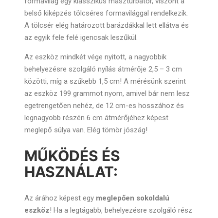
formavilág egy klasszikus maszturbátor, viszont a
belső kiképzés tölcséres formavilággal rendelkezik.
A tölcsér elég határozott barázdákkal lett ellátva és
az egyik fele felé igencsak leszűkül.
Az eszköz mindkét vége nyitott, a nagyobbik
behelyezésre szolgáló nyílás átmérője 2,5 – 3 cm
közötti, míg a szűkebb 1,5 cm! A mérésünk szerint
az eszköz 199 grammot nyom, amivel bár nem lesz
egetrengetően nehéz, de 12 cm-es hosszához és
legnagyobb részén 6 cm átmérőjéhez képest
meglepő súlya van. Elég tömör jószág!
MŰKÖDÉS ÉS
HASZNÁLAT:
Az árához képest egy
meglepően sokoldalú
eszköz
! Ha a legtágabb, behelyezésre szolgáló rész