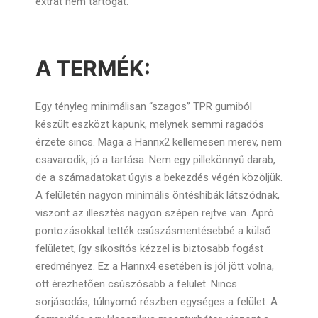
extrát nem tartogat.
A TERMÉK:
Egy tényleg minimálisan “szagos” TPR gumiból
készült eszközt kapunk, melynek semmi ragadós
érzete sincs. Maga a Hannx2 kellemesen merev, nem
csavarodik, jó a tartása. Nem egy pillekönnyű darab,
de a számadatokat úgyis a bekezdés végén közöljük.
A felületén nagyon minimális öntéshibák látszódnak,
viszont az illesztés nagyon szépen rejtve van. Apró
pontozásokkal tették csúszásmentésebbé a külső
felületet, így síkosítós kézzel is biztosabb fogást
eredményez. Ez a Hannx4 esetében is jól jött volna,
ott érezhetően csúszósabb a felület. Nincs
sorjásodás, túlnyomó részben egységes a felület. A