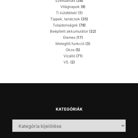
Szexualitás
(38)
Világnapok
(9)
Ti küldtétek!
(1)
Tippek, tanácsok
(35)
Tulajdonságok
(78)
Beépített akkumulátor
(32)
Elemes
(17)
Melegítő funkció
(3)
Okos
(5)
Vízálló
(71)
VS.
(2)
KATEGÓRIÁK