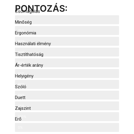
PONTOZÁS:
Csomagolás
60%
Minőség
75%
Ergonómia
80%
Használati élmény
80%
Tisztíthatóság
80%
Ár-érték arány
85%
Helyigény
80%
Szóló
85%
Duett
75%
Zajszint
100%
Erő
0%