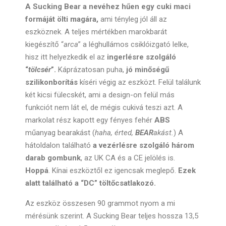
A Sucking Bear a nevéhez hűen egy cuki maci
formáját ölti magára,
ami tényleg jól áll az
eszköznek. A teljes mértékben marokbarát
kiegészítő “
arca
” a léghullámos csiklóizgató lelke,
hisz itt helyezkedik el az
ingerlésre szolgáló
“
tölcsér
”.
Káprázatosan puha,
jó minőségű
szilikonborítás
kíséri végig az eszközt. Felül találunk
két kicsi fülecskét, ami a design-on felül más
funkciót nem lát el, de mégis cukivá teszi azt. A
markolat rész kapott egy fényes fehér
ABS
műanyag bearakást (
haha, érted,
BEAR
akást.
) A
hátoldalon található
a vezérlésre szolgáló három
darab gombunk
, az UK CA és a CE jelölés is.
Hoppá
. Kínai eszköztől ez igencsak meglepő.
Ezek
alatt található a “DC” töltőcsatlakozó.
Az eszköz összesen 90 grammot nyom a mi
mérésünk szerint. A Sucking Bear teljes hossza 13,5