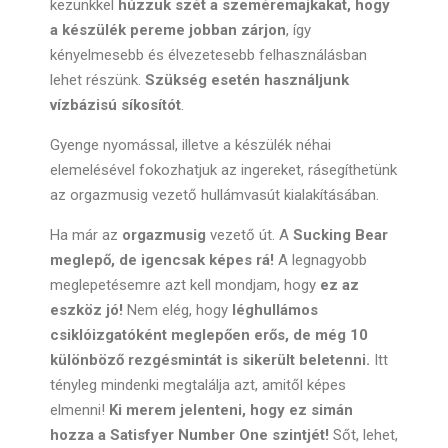
kezünkkel
húzzuk szét a szeméremajkakat, hogy
a készülék pereme jobban zárjon
, így
kényelmesebb és élvezetesebb felhasználásban
lehet részünk.
Szükség esetén használjunk
vízbázisú síkosítót
.
Gyenge nyomással, illetve a készülék néhai
elemelésével fokozhatjuk az ingereket, rásegíthetünk
az orgazmusig vezető hullámvasút kialakításában.
Ha már az
orgazmusig
vezető út. A
Sucking Bear
meglepő, de igencsak képes rá!
A legnagyobb
meglepetésemre azt kell mondjam, hogy
ez az
eszköz jó!
Nem elég, hogy
léghullámos
csiklóizgatóként meglepően erős, de még 10
különböző rezgésmintát is sikerült beletenni.
Itt
tényleg mindenki megtalálja azt, amitől képes
elmenni!
Ki merem jelenteni, hogy ez simán
hozza a Satisfyer Number One szintjét!
Sőt, lehet,