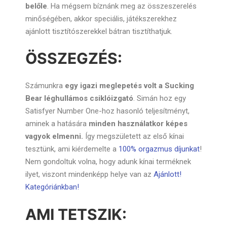
belőle
. Ha mégsem bíznánk meg az összeszerelés
minőségében, akkor speciális, játékszerekhez
ajánlott tisztítószerekkel bátran tisztíthatjuk.
ÖSSZEGZÉS:
Számunkra
egy igazi meglepetés volt a Sucking
Bear léghullámos csiklóizgató
. Simán hoz egy
Satisfyer Number One-hoz hasonló teljesítményt,
aminek a hatására
minden használatkor képes
vagyok elmenni.
Így megszületett az első kínai
tesztünk, ami kiérdemelte a
100% orgazmus díjunkat
!
Nem gondoltuk volna, hogy adunk kínai terméknek
ilyet, viszont mindenképp helye van az
Ajánlott!
Kategóriánkban!
AMI TETSZIK: