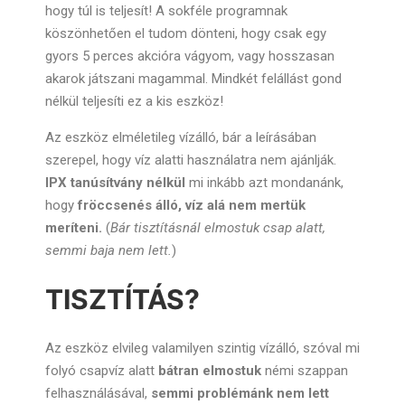
hogy túl is teljesít! A sokféle programnak
köszönhetően el tudom dönteni, hogy csak egy
gyors 5 perces akcióra vágyom, vagy hosszasan
akarok játszani magammal. Mindkét felállást gond
nélkül teljesíti ez a kis eszköz!
Az eszköz elméletileg vízálló, bár a leírásában
szerepel, hogy víz alatti használatra nem ajánlják.
IPX tanúsítvány nélkül
mi inkább azt mondanánk,
hogy
fröccsenés álló, víz alá nem mertük
meríteni.
(
Bár tisztításnál elmostuk csap alatt,
semmi baja nem lett.
)
TISZTÍTÁS?
Az eszköz elvileg valamilyen szintig vízálló, szóval mi
folyó csapvíz alatt
bátran elmostuk
némi szappan
felhasználásával,
semmi problémánk nem lett