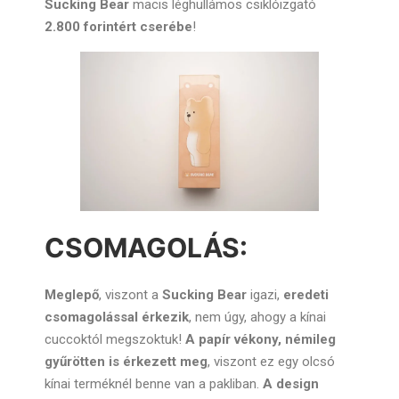
Sucking Bear
macis léghullámos csiklóizgató
2.800 forintért cserébe
!
CSOMAGOLÁS:
Meglepő
, viszont a
Sucking Bear
igazi,
eredeti
csomagolással érkezik
, nem úgy, ahogy a kínai
cuccoktól megszoktuk!
A papír vékony, némileg
gyűrötten is érkezett meg
, viszont ez egy olcsó
kínai terméknél benne van a pakliban.
A design