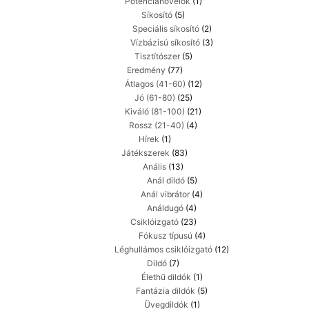
Potencianövelők
(1)
Síkosító
(5)
Speciális síkosító
(2)
Vízbázisú síkosító
(3)
Tisztítószer
(5)
Eredmény
(77)
Átlagos (41-60)
(12)
Jó (61-80)
(25)
Kiváló (81-100)
(21)
Rossz (21-40)
(4)
Hírek
(1)
Játékszerek
(83)
Anális
(13)
Anál dildó
(5)
Anál vibrátor
(4)
Análdugó
(4)
Csiklóizgató
(23)
Fókusz típusú
(4)
Léghullámos csiklóizgató
(12)
Dildó
(7)
Élethű dildók
(1)
Fantázia dildók
(5)
Üvegdildók
(1)