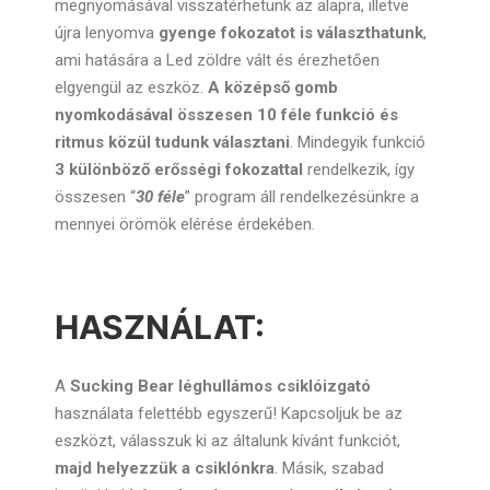
megnyomásával visszatérhetünk az alapra, illetve
újra lenyomva
gyenge fokozatot is választhatunk
,
ami hatására a Led zöldre vált és érezhetően
elgyengül az eszköz.
A középső gomb
nyomkodásával összesen 10 féle funkció és
ritmus közül tudunk választani
. Mindegyik funkció
3 különböző erősségi fokozattal
rendelkezik, így
összesen “
30 féle
” program áll rendelkezésünkre a
mennyei örömök elérése érdekében.
HASZNÁLAT:
A
Sucking Bear léghullámos csiklóizgató
használata felettébb egyszerű! Kapcsoljuk be az
eszközt, válasszuk ki az általunk kívánt funkciót,
majd helyezzük a csiklónkra
. Másik, szabad