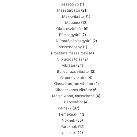
Gésagolyó
(1)
Maszturbátor
(21)
Makkvibrátor
(1)
Műpunci
(12)
Okos eszközök
(6)
Péniszgyűrű
(7)
Állítható péniszgyűrű
(2)
Péniszköpeny
(1)
Prosztata masszírozó
(4)
Vibrációs tojás
(2)
Vibrátor
(24)
Bullet, rúzs vibrátor
(2)
G-pont vibrátor
(4)
Klasszikus, rúd vibrátor
(2)
Klitoriszkaros vibrátor
(6)
Magic wand, masszírozó
(4)
Párvibrátor
(4)
Kiknek?
(87)
Férfiaknak
(43)
Nőknek
(55)
Pároknak
(17)
Uniszex
(12)