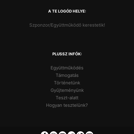
A TE LOGÓD HELYE:
Szponzor/Együttműködő kerestetik!
PLUSSZ INFÓK:
Együttműködés
Támogatás
Történetünk
Gyűjteményünk
Teszt-alatt
Hogyan tesztelünk?