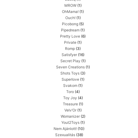
MROW
(1)
OhMama!
(1)
Ouch!
(1)
Picobong
(5)
Pipedream
(1)
Pretty Love
(6)
Private
(1)
Romp
(3)
Satisfyer
(16)
Secret Play
(1)
Seven Creations
(1)
Shots Toys
(3)
Superlove
(1)
Svakom
(1)
Toro
(4)
Toy Joy
(4)
Treasure
(1)
Velv’Or
(1)
Womanizer
(2)
Yout2Toys
(1)
Nem Ajánlott!
(10)
Szexualitás
(38)