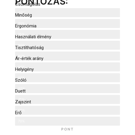
PONTOZÁS:
Csomagolás
40%
Minőség
70%
Ergonómia
75%
Használati élmény
80%
Tisztíthatóság
80%
Ár-érték arány
90%
Helyigény
80%
Szóló
80%
Duett
75%
Zajszint
50%
Erő
70%
PONT