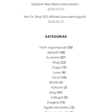
Satisfyer Men Wand makkvibrátor
2026.03.02.
Velv’Or JBoa 305 állítható luxus péniszgyűrű
2026.02.27.
KATEGÓRIÁK
100% orgazmus díj!
(26)
Ajánlott!
(28)
Ár szerint
(87)
Átlag
(32)
Drága
(15)
Luxus
(8)
Olcsó
(35)
BDSM
(3)
Kötözés
(2)
Blog
(30)
A Blogról
(5)
Drogéria
(13)
Egyéb készítmény
(3)