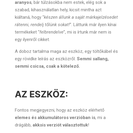
aranyos
, bár túlzásokba nem estek, elég sok a
szabad, kihasználatlan hely, kicsit mintha azt
kiáltaná, hogy “
készen állunk a saját márkajelzésedet
rátenni, rendelj tőlünk sokat!
”. Láttunk már ilyen kínai
termékeket “
felbrendelve
”, mi is írtunk már nem is
egy ilyenről cikket.
A doboz tartalma maga az eszköz, egy töltőkábel és
egy rövidke leírás az eszközről.
Semmi sallang,
semmi csicsa, csak a kötelező.
AZ ESZKÖZ:
Fontos megjegyezni, hogy az eszköz elérhető
elemes és akkumulátoros verzióban is
, mi a
drágább,
akksis verziót választottuk
!