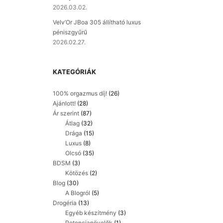
2026.03.02.
Velv’Or JBoa 305 állítható luxus
péniszgyűrű
2026.02.27.
KATEGÓRIÁK
100% orgazmus díj!
(26)
Ajánlott!
(28)
Ár szerint
(87)
Átlag
(32)
Drága
(15)
Luxus
(8)
Olcsó
(35)
BDSM
(3)
Kötözés
(2)
Blog
(30)
A Blogról
(5)
Drogéria
(13)
Egyéb készítmény
(3)
Potencianövelők
(1)