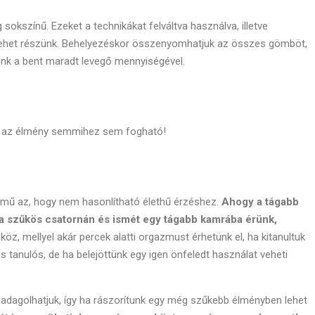
sokszínű. Ezeket a technikákat felváltva használva, illetve
lehet részünk. Behelyezéskor összenyomhatjuk az összes gömböt,
atunk a bent maradt levegő mennyiségével.
 az élmény semmihez sem fogható!
telmű az, hogy nem hasonlítható élethű érzéshez.
Ahogy a tágabb
a szűkös csatornán és ismét egy tágabb kamrába érünk,
köz, mellyel akár percek alatti orgazmust érhetünk el, ha kitanultuk
 tanulós, de ha belejöttünk egy igen önfeledt használat veheti
dagolhatjuk, így ha rászorítunk egy még szűkebb élményben lehet