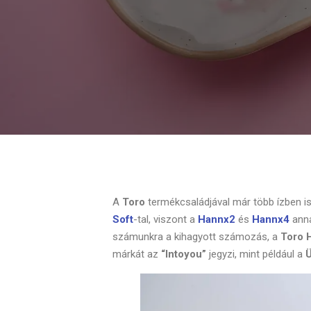
A
Toro
termékcsaládjával már több ízben is
Soft
-tal, viszont a
Hannx2
és
Hannx4
anná
számunkra a kihagyott számozás, a
Toro 
márkát az
“Intoyou”
jegyzi, mint például a