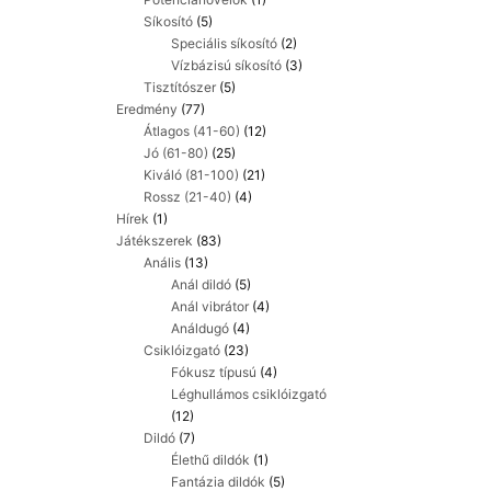
Síkosító
(5)
Speciális síkosító
(2)
Vízbázisú síkosító
(3)
Tisztítószer
(5)
Eredmény
(77)
Átlagos (41-60)
(12)
Jó (61-80)
(25)
Kiváló (81-100)
(21)
Rossz (21-40)
(4)
Hírek
(1)
Játékszerek
(83)
Anális
(13)
Anál dildó
(5)
Anál vibrátor
(4)
Análdugó
(4)
Csiklóizgató
(23)
Fókusz típusú
(4)
Léghullámos csiklóizgató
(12)
Dildó
(7)
Élethű dildók
(1)
Fantázia dildók
(5)