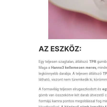
AZ ESZKÖZ:
Egy teljesen szagtalan, átlátszó
TPR
gumib
Maga a
Hannx3 kellemesen merev,
mindem
legkönnyebb darabja. A teljesen átlátszó
T
látható, viszont nem türemkedik ki, körömm
A formavilág teljesen elrugaszkodott és
eg
gömb van összekötve két darab átvezető cs
formájú kamra pontos megoldással fog mink