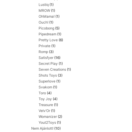
Lustiq
(1)
MROW
(1)
OhMama!
(1)
Ouch!
(1)
Picobong
(5)
Pipedream
(1)
Pretty Love
(6)
Private
(1)
Romp
(3)
Satisfyer
(16)
Secret Play
(1)
Seven Creations
(1)
Shots Toys
(3)
Superlove
(1)
Svakom
(1)
Toro
(4)
Toy Joy
(4)
Treasure
(1)
Velv’Or
(1)
Womanizer
(2)
Yout2Toys
(1)
Nem Ajánlott!
(10)