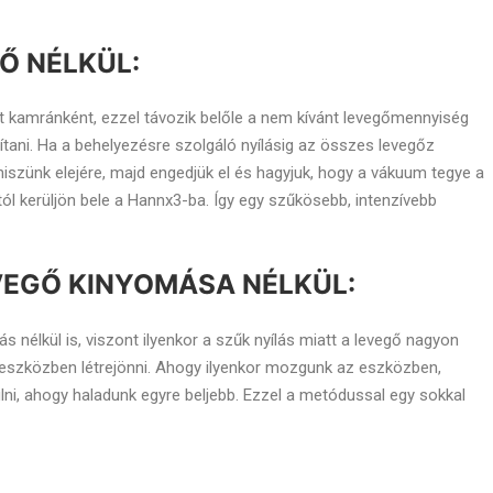
Ő NÉLKÜL:
 kamránként, ezzel távozik belőle a nem kívánt levegőmennyiség
ítani. Ha a behelyezésre szolgáló nyílásig az összes levegőz
iszünk elejére, majd engedjük el és hagyjuk, hogy a vákuum tegye a
l kerüljön bele a Hannx3-ba. Így egy szűkösebb, intenzívebb
VEGŐ KINYOMÁSA NÉLKÜL:
élkül is, viszont ilyenkor a szűk nyílás miatt a levegő nagyon
 eszközben létrejönni. Ahogy ilyenkor mozgunk az eszközben,
gulni, ahogy haladunk egyre beljebb. Ezzel a metódussal egy sokkal