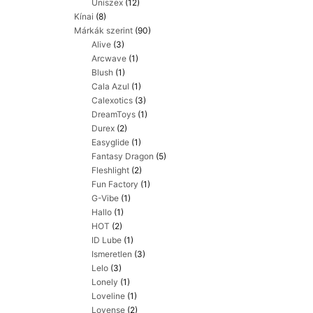
Uniszex
(12)
Kínai
(8)
Márkák szerint
(90)
Alive
(3)
Arcwave
(1)
Blush
(1)
Cala Azul
(1)
Calexotics
(3)
DreamToys
(1)
Durex
(2)
Easyglide
(1)
Fantasy Dragon
(5)
Fleshlight
(2)
Fun Factory
(1)
G-Vibe
(1)
Hallo
(1)
HOT
(2)
ID Lube
(1)
Ismeretlen
(3)
Lelo
(3)
Lonely
(1)
Loveline
(1)
Lovense
(2)