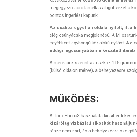
következővel.
A középső gömb lamellás fo
megegyező sűrű lamellás alagút vezet a k
pontos ingerlést kapunk.
Az eszköz egyetlen oldala nyitott, itt a 
elég csúnyácska megjelenésű. A Mi esetünk
egyébként egyhangú kör alakú nyílást.
Az ed
eddigi legcsúnyábban elkészített darab
.
A mérésünk szerint az eszköz 115 grammo
(külső oldalon mérve), a behelyezésre szolg
MŰKÖDÉS:
A Toro Hannx3 használata kicsit érdekes é
kizárólag vízbázisú síkosítót használjun
része nem zárt, és a behelyezésre szolgáló