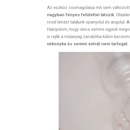
Az eszköz csomagolása mit sem változott
nagyban fényes felülettel látszik
. Oldalá
rövid leírást találunk spanyolul és angolul.
A
Hiányolom, hogy nincs semmi egyedi megoldás
is rejlik a műanyag zacskóba külön becso
vékonyka és semmi extrát nem tartogat.