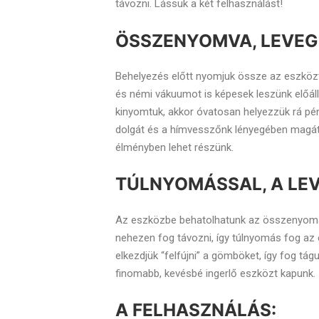
távozni. Lássuk a két felhasználást!
ÖSSZENYOMVA, LEVEG
Behelyezés előtt nyomjuk össze az eszközt
és némi vákuumot is képesek leszünk előáll
kinyomtuk, akkor óvatosan helyezzük rá pén
dolgát és a hímvesszőnk lényegében magátó
élményben lehet részünk.
TÚLNYOMÁSSAL, A LE
Az eszközbe behatolhatunk az összenyomás n
nehezen fog távozni, így túlnyomás fog az
elkezdjük “felfújni” a gömböket, így fog tá
finomabb, kevésbé ingerlő eszközt kapunk.
A FELHASZNÁLÁS: