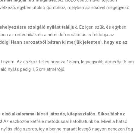
rmavilággal lett megáldva.
Az előző csatornával teljesen
övetkező, egyben utolsó gömbhöz, melyben az elsővel megegyező
behelyezésre szolgáló nyílást találjuk.
Ez igen szűk, és egyben
ben az öntéshibák és a némi deformálódás is feldobja az
digi Hann sorozatból bátran ki merjük jelenteni, hogy ez az
t nyom. Az eszköz teljes hossza 15 cm, legnagyobb átmérője 5 cm
áló nyílás pedig 1,5 cm átmérőjű.
s
első alkalommal kicsit játszós, kitapasztalós.
Síkosításhoz
k!
Az eszközbe kétféle metódussal hatolhatunk be. Mivel a hátsó
 nyílás elég szoros, így a benne maradt levegő nagyon nehezen fog