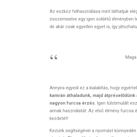
Az eszköz felhasználása mint láthatjuk elég 
összemixelve egy igen soklétű élményben 
de akár csak egyetlen egyet is, így játszh
Maga
Annyira egyedi ez a kialakítás, hogy egyér
kamrán áthaladunk, majd átpréselődünk 
nagyon furcsa érzés.
Igen túlstimulált esz
annak használatát. Az első élmény furcsa és
kezdetét!
Kezünk segítségével a nyomást könnyedén a