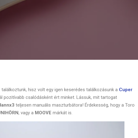
 találkoztunk, hisz volt egy igen keserédes találkozásunk a
Cuper
l pozitívabb csalódásként ért minket. Lássuk, mit tartogat
Hannx3
teljesen manuális maszturbátora! Érdekesség, hogy a Toro
ÜNIHÖRN
, vagy a
MOOVE
márkát is.