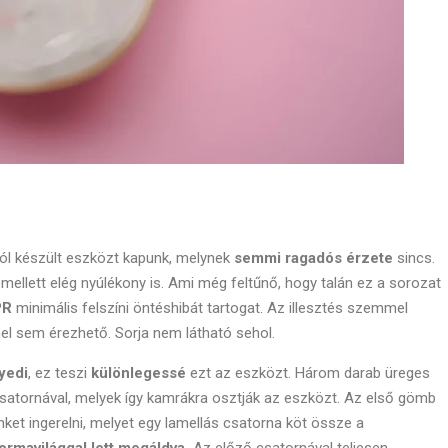
ól készült eszközt kapunk, melynek
semmi ragadós érzete
sincs.
ellett elég nyúlékony is. Ami még feltűnő, hogy talán ez a sorozat
PR
minimális felszíni öntéshibát tartogat. Az illesztés szemmel
el sem érezhető. Sorja nem látható sehol.
yedi
, ez teszi
különlegessé
ezt az eszközt. Három darab üreges
atornával, melyek így kamrákra osztják az eszközt. Az első gömb
et ingerelni, melyet egy lamellás csatorna köt össze a